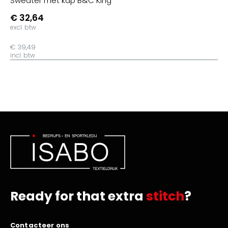
Sweater met kap B&C King
€ 32,64
excl. btw
€ 39,49
incl. btw
Ready for that extra
stitch
?
Contacteer ons