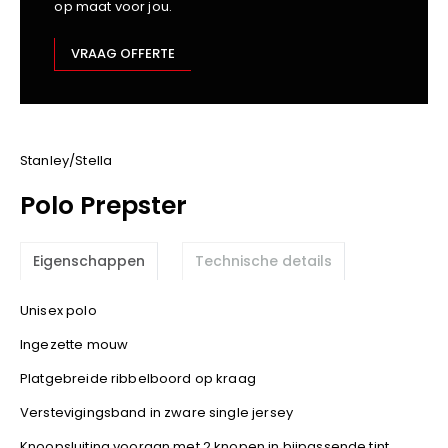
op maat voor jou.
Kariban
Lemaitre
VRAAG OFFERTE
M-Safe
OXXA
Premier
Printer
Stanley/Stella
ProAct
Polo Prepster
Projob
Promodoro
Eigenschappen
Technische details
Result
Safety Jogger
Unisex polo
Shugon
Ingezette mouw
Sioen
Spiro
Platgebreide ribbelboord op kraag
Stanley/Stella
Verstevigingsband in zware single jersey
TowelCity
Knoopsluiting vooraan met 2 knopen in bijpassende tint