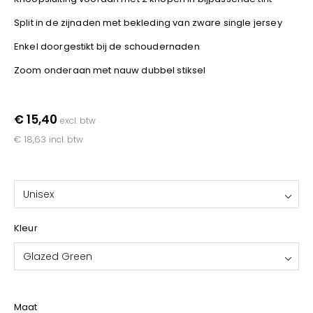
YOKO
Split in de zijnaden met bekleding van zware single jersey
Enkel doorgestikt bij de schoudernaden
Zoom onderaan met nauw dubbel stiksel
€ 15,40
excl. btw
€ 18,63
incl. btw
Unisex
Kleur
Glazed Green
Maat