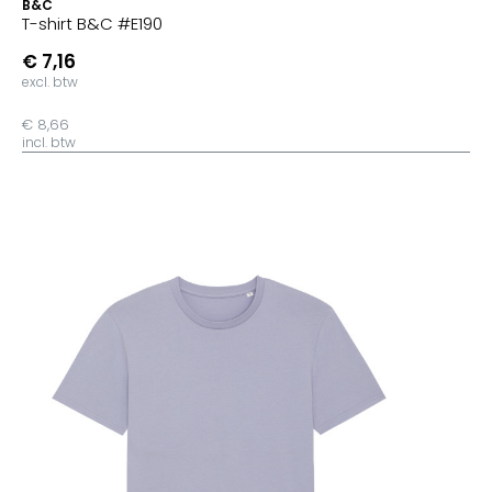
B&C
T-shirt B&C #E190
€ 7,16
excl. btw
€ 8,66
incl. btw