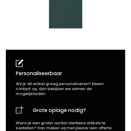
School
Business
Wellness
Kapper
Bata
Beechfield
Blakläder
Claude
Craft
CrossHatch
Designed To Work
Diadora
Dunlop
Personaliseerbaar
Edge Safety
Wil je dit artikel graag personaliseren? Neem
Haix
contact op, dan bekijken we samen de
mogelijkheden.
Harvest
Heckel
Grote oplage nodig?
Honeywell
Hydrowear
Wens je een groter aantal identieke artikels te
Jassz
bestellen? Dan maken wij met plezier een offerte