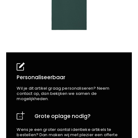
School
Business
Wellness
Kapper
Bata
Beechfield
Blakläder
Claude
Craft
CrossHatch
Designed To Work
Diadora
Dunlop
Personaliseerbaar
Edge Safety
Wil je dit artikel graag personaliseren? Neem
Haix
contact op, dan bekijken we samen de
mogelijkheden.
Harvest
Heckel
Grote oplage nodig?
Honeywell
Hydrowear
Wens je een groter aantal identieke artikels te
Jassz
bestellen? Dan maken wij met plezier een offerte