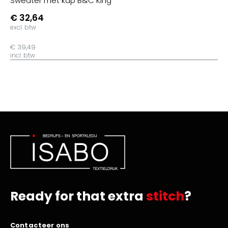
Sweater met kap B&C King
€ 32,64
excl. btw
€ 39,49
incl. btw
Ready for that extra
stitch
?
Contacteer ons