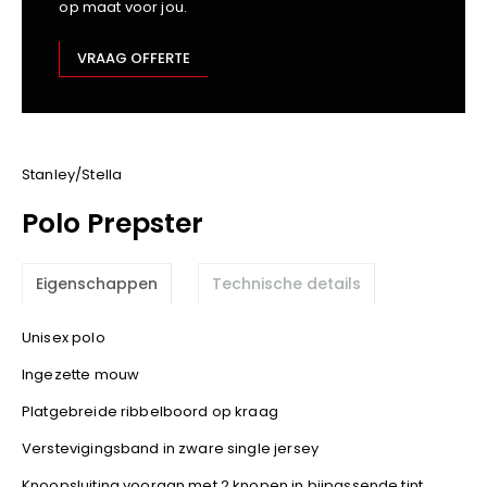
op maat voor jou.
Kariban
Lemaitre
VRAAG OFFERTE
M-Safe
OXXA
Premier
Printer
Stanley/Stella
ProAct
Polo Prepster
Projob
Promodoro
Eigenschappen
Technische details
Result
Safety Jogger
Unisex polo
Shugon
Ingezette mouw
Sioen
Spiro
Platgebreide ribbelboord op kraag
Stanley/Stella
Verstevigingsband in zware single jersey
TowelCity
Knoopsluiting vooraan met 2 knopen in bijpassende tint