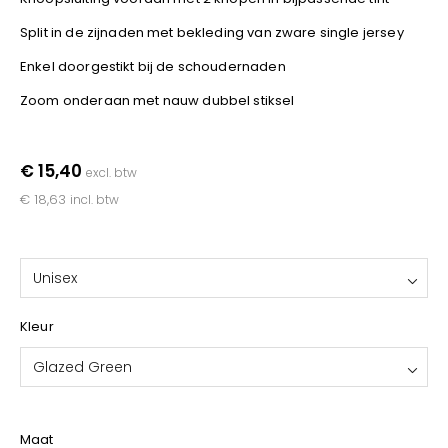
YOKO
Split in de zijnaden met bekleding van zware single jersey
Enkel doorgestikt bij de schoudernaden
Zoom onderaan met nauw dubbel stiksel
€ 15,40
excl. btw
€ 18,63
incl. btw
Unisex
Kleur
Glazed Green
Maat