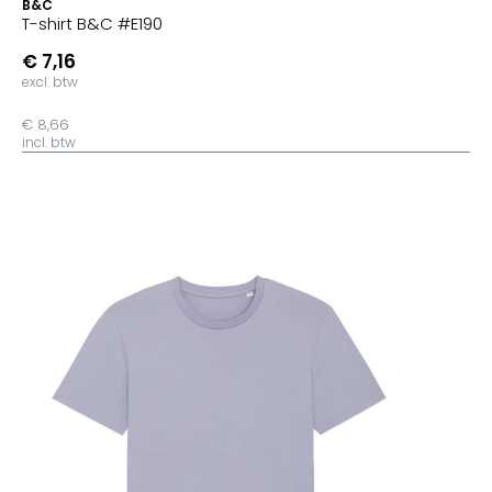
B&C
T-shirt B&C #E190
€ 7,16
excl. btw
€ 8,66
incl. btw