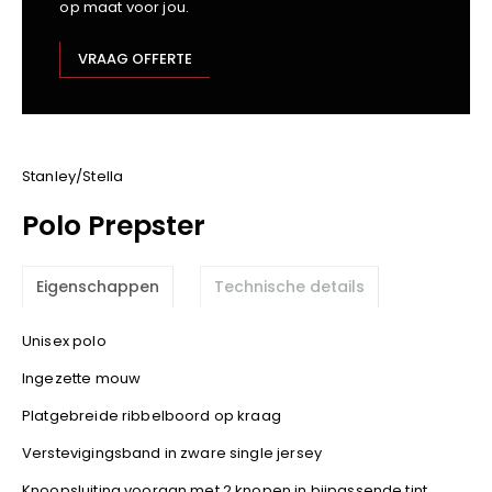
op maat voor jou.
Kariban
Lemaitre
VRAAG OFFERTE
M-Safe
OXXA
Premier
Printer
Stanley/Stella
ProAct
Polo Prepster
Projob
Promodoro
Eigenschappen
Technische details
Result
Safety Jogger
Unisex polo
Shugon
Ingezette mouw
Sioen
Spiro
Platgebreide ribbelboord op kraag
Stanley/Stella
Verstevigingsband in zware single jersey
TowelCity
Knoopsluiting vooraan met 2 knopen in bijpassende tint