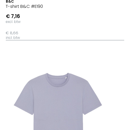
B&C
T-shirt B&C #E190
€ 7,16
excl. btw
€ 8,66
incl. btw