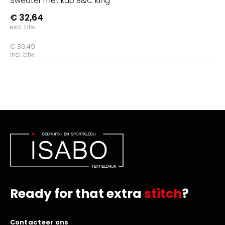
Sweater met kap B&C King
€ 32,64
excl. btw
€ 39,49
incl. btw
Ready for that extra
stitch
?
Contacteer ons