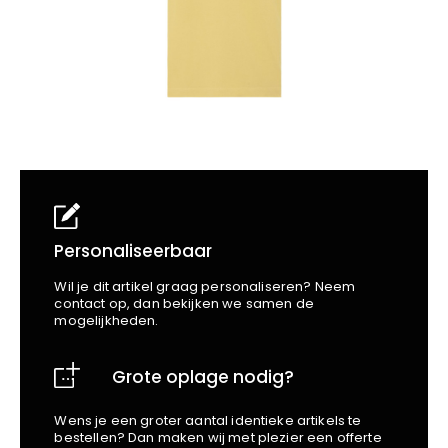
School
Business
Wellness
Kapper
Bata
Beechfield
Blakläder
Claude
Craft
CrossHatch
Designed To Work
Diadora
Dunlop
Personaliseerbaar
Edge Safety
Wil je dit artikel graag personaliseren? Neem
Haix
contact op, dan bekijken we samen de
mogelijkheden.
Harvest
Heckel
Grote oplage nodig?
Honeywell
Hydrowear
Wens je een groter aantal identieke artikels te
Jassz
bestellen? Dan maken wij met plezier een offerte