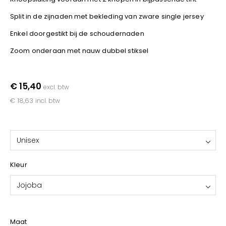
YOKO
Split in de zijnaden met bekleding van zware single jersey
Enkel doorgestikt bij de schoudernaden
Zoom onderaan met nauw dubbel stiksel
€ 15,40
excl. btw
€ 18,63
incl. btw
Unisex
Kleur
Jojoba
Maat