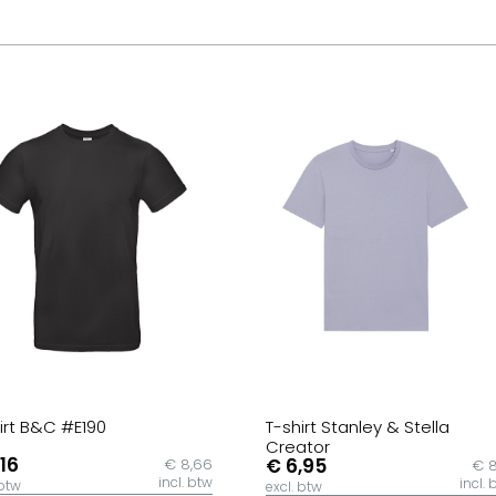
irt B&C #E190
T-shirt Stanley & Stella
Creator
,16
€ 6,95
€ 8,66
€ 8
incl. btw
incl. 
 btw
excl. btw