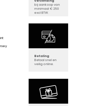
verzending
bij aankoop van
minimaal € 250
excl BTW.
int
ersey
Betaling
Betaal snel en
veilig online.