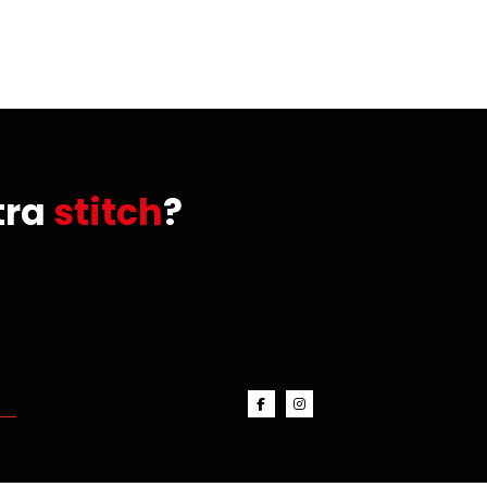
tra
stitch
?