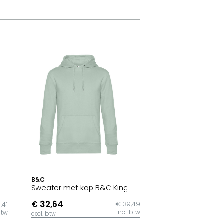
B&C
Sweater met kap B&C King
€ 32,64
€ 39,49
,41
incl. btw
btw
excl. btw