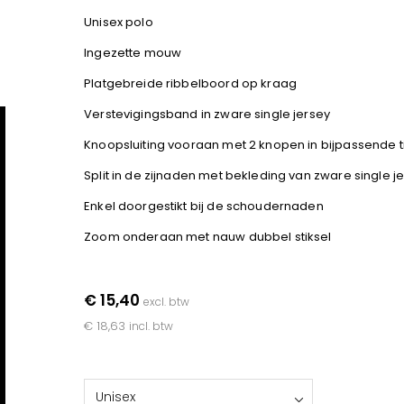
Unisex polo
Ingezette mouw
Platgebreide ribbelboord op kraag
Verstevigingsband in zware single jersey
Knoopsluiting vooraan met 2 knopen in bijpassende t
Split in de zijnaden met bekleding van zware single j
Enkel doorgestikt bij de schoudernaden
Zoom onderaan met nauw dubbel stiksel
€ 15,40
excl. btw
€ 18,63
incl. btw
Unisex