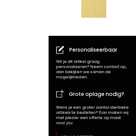
Personaliseerbaar
Wil je dit artikel graag
personaliseren? Neem contact op,
dan bekijken we samen de
mogelijkheden.
Grote oplage nodig?
Wens je een groter aantal identieke
artikels te bestellen? Dan maken wij
met plezier een offerte op maat
voor jou.