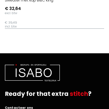
Sweater met kap B&C King
€ 32,64
excl. btw
€ 39,49
incl. btw
Ready for that extra
stitch
?
Contacteer ons