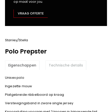
op maat voor jou.
Kariban
Lemaitre
VRAAG OFFERTE
M-Safe
OXXA
Premier
Printer
Stanley/Stella
ProAct
Polo Prepster
Projob
Promodoro
Eigenschappen
Technische details
Result
Safety Jogger
Unisex polo
Shugon
Ingezette mouw
Sioen
Spiro
Platgebreide ribbelboord op kraag
Stanley/Stella
Verstevigingsband in zware single jersey
TowelCity
Knoopsluiting vooraan met 2 knopen in bijpassende tint