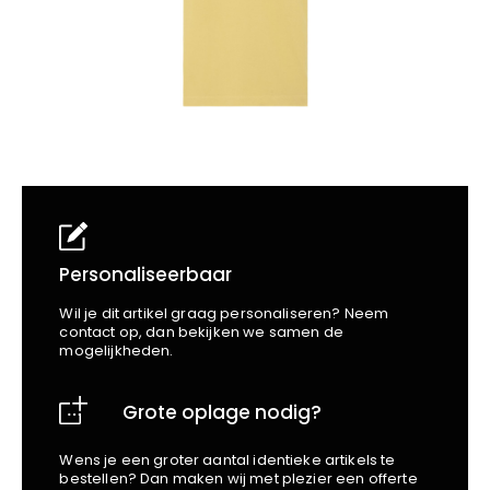
School
Business
Wellness
Kapper
Bata
Beechfield
Blakläder
Claude
Craft
CrossHatch
Designed To Work
Diadora
Dunlop
Personaliseerbaar
Edge Safety
Wil je dit artikel graag personaliseren? Neem
Haix
contact op, dan bekijken we samen de
mogelijkheden.
Harvest
Heckel
Grote oplage nodig?
Honeywell
Hydrowear
Wens je een groter aantal identieke artikels te
Jassz
bestellen? Dan maken wij met plezier een offerte