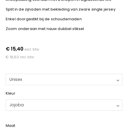
YOKO
Split in de zijnaden met bekleding van zware single jersey
Enkel doorgestikt bij de schoudernaden
Zoom onderaan met nauw dubbel stiksel
€ 15,40
excl. btw
€ 18,63
incl. btw
Unisex
Kleur
Jojoba
Maat