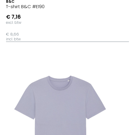
B&C
T-shirt B&C #E190
€ 7,16
excl. btw
€ 8,66
incl. btw