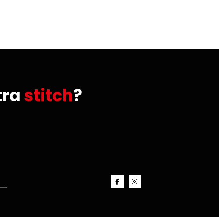
tra
stitch
?