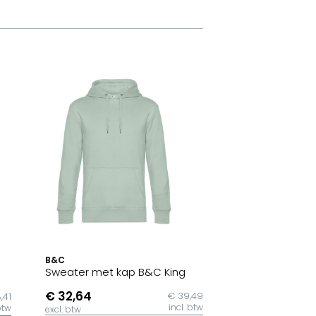
B&C
Sweater met kap B&C King
€ 32,64
€ 39,49
,41
incl. btw
btw
excl. btw