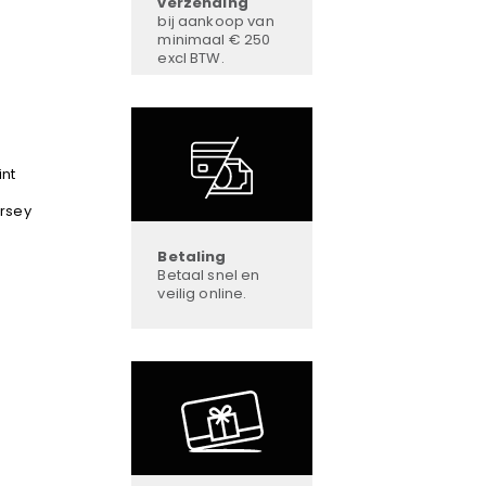
verzending
bij aankoop van
minimaal € 250
excl BTW.
int
ersey
Betaling
Betaal snel en
veilig online.