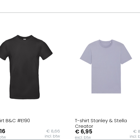
irt B&C #E190
T-shirt Stanley & Stella
Creator
,16
€ 6,95
€ 8,66
€ 8
incl. btw
incl. 
 btw
excl. btw