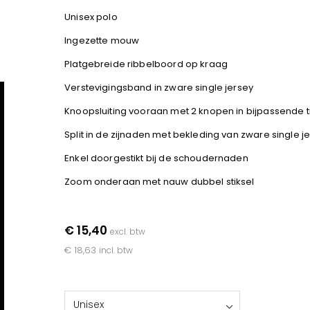
Unisex polo
Ingezette mouw
Platgebreide ribbelboord op kraag
Verstevigingsband in zware single jersey
Knoopsluiting vooraan met 2 knopen in bijpassende t
Split in de zijnaden met bekleding van zware single j
Enkel doorgestikt bij de schoudernaden
Zoom onderaan met nauw dubbel stiksel
€ 15,40
excl. btw
€ 18,63
incl. btw
Unisex