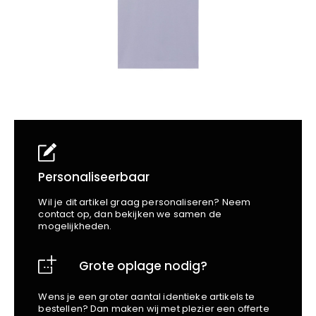
School
Business
Wellness
Kapper
Bata
Beechfield
Blakläder
Claude
Craft
CrossHatch
Designed To Work
Diadora
Dunlop
Personaliseerbaar
Edge Safety
Wil je dit artikel graag personaliseren? Neem
Haix
contact op, dan bekijken we samen de
mogelijkheden.
Harvest
Heckel
Grote oplage nodig?
Honeywell
Hydrowear
Wens je een groter aantal identieke artikels te
Jassz
bestellen? Dan maken wij met plezier een offerte