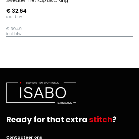
Sweater met kap B&C King
€ 32,64
excl. btw
€ 39,49
incl. btw
Ready for that extra
stitch
?
Contacteer ons