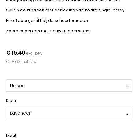
YOKO
Split in de zijnaden met bekleding van zware single jersey
Enkel doorgestikt bij de schoudernaden
Zoom onderaan met nauw dubbel stiksel
€ 15,40
excl. btw
€ 18,63
incl. btw
Unisex
Kleur
Lavender
Maat