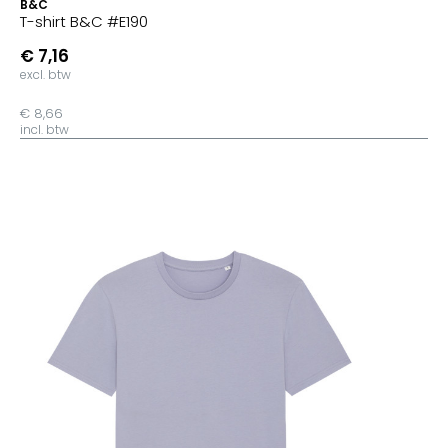
B&C
T-shirt B&C #E190
€ 7,16
excl. btw
€ 8,66
incl. btw