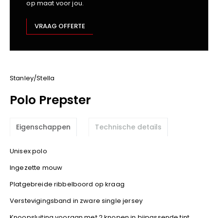
op maat voor jou.
Kariban
Lemaitre
VRAAG OFFERTE
M-Safe
OXXA
Premier
Printer
Stanley/Stella
ProAct
Polo Prepster
Projob
Promodoro
Eigenschappen
Technische details
Result
Safety Jogger
Unisex polo
Shugon
Ingezette mouw
Sioen
Spiro
Platgebreide ribbelboord op kraag
Stanley/Stella
Verstevigingsband in zware single jersey
TowelCity
Knoopsluiting vooraan met 2 knopen in bijpassende tint