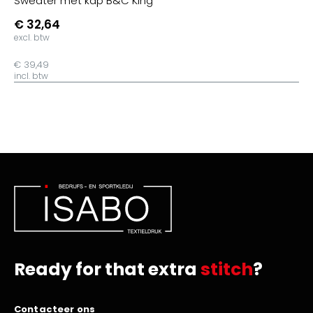
Sweater met kap B&C King
€ 32,64
excl. btw
€ 39,49
incl. btw
Ready for that extra
stitch
?
Contacteer ons