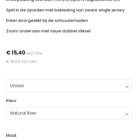
YOKO
Split in de zijnaden met bekleding van zware single jersey
Enkel doorgestikt bij de schoudernaden
Zoom onderaan met nauw dubbel stiksel
€ 15,40
excl. btw
€ 18,63
incl. btw
Unisex
Kleur
Natural Raw
Maat