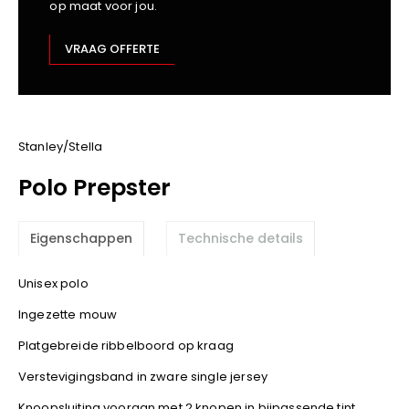
op maat voor jou.
Kariban
Lemaitre
VRAAG OFFERTE
M-Safe
OXXA
Premier
Printer
Stanley/Stella
ProAct
Polo Prepster
Projob
Promodoro
Eigenschappen
Technische details
Result
Safety Jogger
Unisex polo
Shugon
Ingezette mouw
Sioen
Spiro
Platgebreide ribbelboord op kraag
Stanley/Stella
Verstevigingsband in zware single jersey
TowelCity
Knoopsluiting vooraan met 2 knopen in bijpassende tint