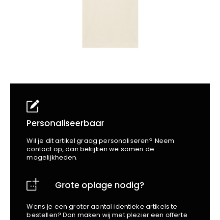
School
Business
Wellness
Kapper
Bata
Beechfield
Blakläder
Claude
Craft
CrossHatch
Designed To Work
Diadora
Dunlop
Personaliseerbaar
Edge Safety
Wil je dit artikel graag personaliseren? Neem
Haix
contact op, dan bekijken we samen de
mogelijkheden.
Harvest
Heckel
Grote oplage nodig?
Honeywell
Hydrowear
Wens je een groter aantal identieke artikels te
Jassz
bestellen? Dan maken wij met plezier een offerte