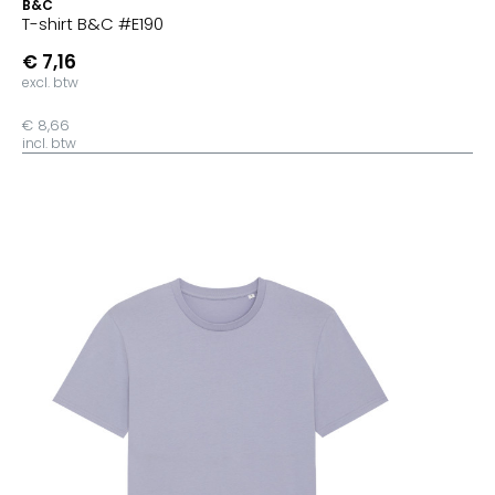
B&C
T-shirt B&C #E190
€ 7,16
excl. btw
€ 8,66
incl. btw