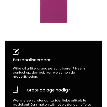
School
Business
Wellness
Kapper
Bata
Beechfield
Blakläder
Claude
Craft
CrossHatch
Designed To Work
Diadora
Dunlop
Personaliseerbaar
Edge Safety
Wil je dit artikel graag personaliseren? Neem
Haix
contact op, dan bekijken we samen de
mogelijkheden.
Harvest
Heckel
Grote oplage nodig?
Honeywell
Hydrowear
Wens je een groter aantal identieke artikels te
Jassz
bestellen? Dan maken wij met plezier een offerte