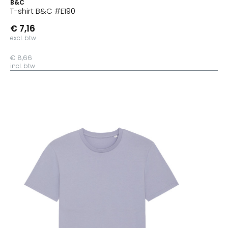
B&C
T-shirt B&C #E190
€ 7,16
excl. btw
€ 8,66
incl. btw