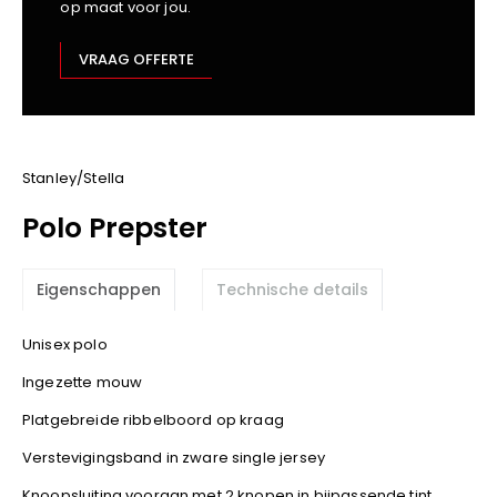
op maat voor jou.
Kariban
Lemaitre
VRAAG OFFERTE
M-Safe
OXXA
Premier
Printer
Stanley/Stella
ProAct
Polo Prepster
Projob
Promodoro
Eigenschappen
Technische details
Result
Safety Jogger
Unisex polo
Shugon
Ingezette mouw
Sioen
Spiro
Platgebreide ribbelboord op kraag
Stanley/Stella
Verstevigingsband in zware single jersey
TowelCity
Knoopsluiting vooraan met 2 knopen in bijpassende tint