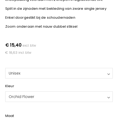
YOKO
Split in de zijnaden met bekleding van zware single jersey
Enkel doorgestikt bij de schoudernaden
Zoom onderaan met nauw dubbel stiksel
€ 15,40
excl. btw
€ 18,63
incl. btw
Unisex
Kleur
Orchid Flower
Maat