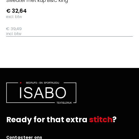
Sweater met kap B&C King
€ 32,64
excl. btw
€ 39,49
incl. btw
Ready for that extra
stitch
?
Contacteer ons