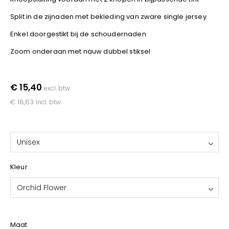
YOKO
Split in de zijnaden met bekleding van zware single jersey
Enkel doorgestikt bij de schoudernaden
Zoom onderaan met nauw dubbel stiksel
€ 15,40
excl. btw
€ 18,63
incl. btw
Unisex
Kleur
Orchid Flower
Maat