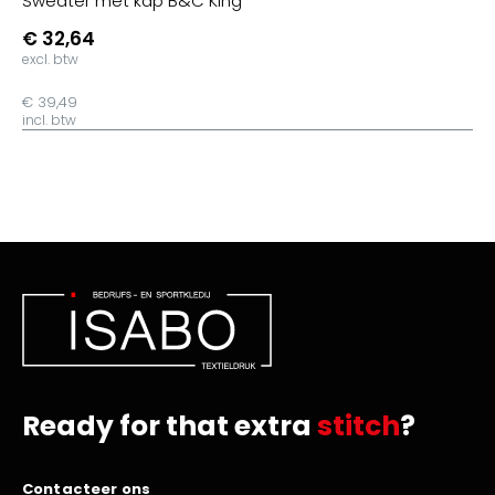
Sweater met kap B&C King
€ 32,64
excl. btw
€ 39,49
incl. btw
Ready for that extra
stitch
?
Contacteer ons