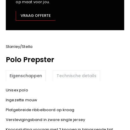
op maat voor jou.
Kariban
Lemaitre
VRAAG OFFERTE
M-Safe
OXXA
Premier
Printer
Stanley/Stella
ProAct
Polo Prepster
Projob
Promodoro
Eigenschappen
Technische details
Result
Safety Jogger
Unisex polo
Shugon
Ingezette mouw
Sioen
Spiro
Platgebreide ribbelboord op kraag
Stanley/Stella
Verstevigingsband in zware single jersey
TowelCity
Knoopsluiting vooraan met 2 knopen in bijpassende tint