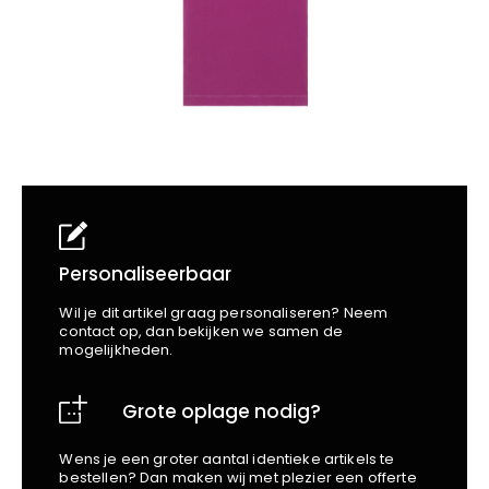
School
Business
Wellness
Kapper
Bata
Beechfield
Blakläder
Claude
Craft
CrossHatch
Designed To Work
Diadora
Dunlop
Personaliseerbaar
Edge Safety
Wil je dit artikel graag personaliseren? Neem
Haix
contact op, dan bekijken we samen de
mogelijkheden.
Harvest
Heckel
Grote oplage nodig?
Honeywell
Hydrowear
Wens je een groter aantal identieke artikels te
Jassz
bestellen? Dan maken wij met plezier een offerte