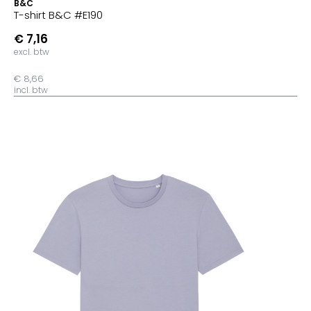
B&C
T-shirt B&C #E190
€ 7,16
excl. btw
€ 8,66
incl. btw