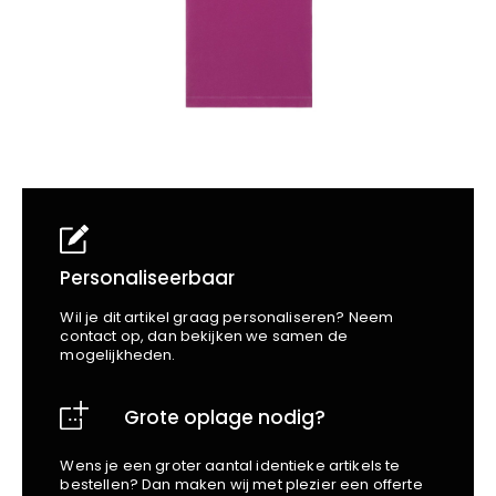
School
Business
Wellness
Kapper
Bata
Beechfield
Blakläder
Claude
Craft
CrossHatch
Designed To Work
Diadora
Dunlop
Personaliseerbaar
Edge Safety
Wil je dit artikel graag personaliseren? Neem
Haix
contact op, dan bekijken we samen de
mogelijkheden.
Harvest
Heckel
Grote oplage nodig?
Honeywell
Hydrowear
Wens je een groter aantal identieke artikels te
Jassz
bestellen? Dan maken wij met plezier een offerte