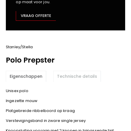
op maat voor jou.
Kariban
Lemaitre
VRAAG OFFERTE
M-Safe
OXXA
Premier
Printer
Stanley/Stella
ProAct
Polo Prepster
Projob
Promodoro
Eigenschappen
Technische details
Result
Safety Jogger
Unisex polo
Shugon
Ingezette mouw
Sioen
Spiro
Platgebreide ribbelboord op kraag
Stanley/Stella
Verstevigingsband in zware single jersey
TowelCity
Knoopsluiting vooraan met 2 knopen in bijpassende tint