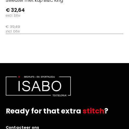
Sweater met kap B&C King
€ 32,64
excl. btw
€ 39,49
incl. btw
Ready for that extra
stitch
?
Contacteer ons