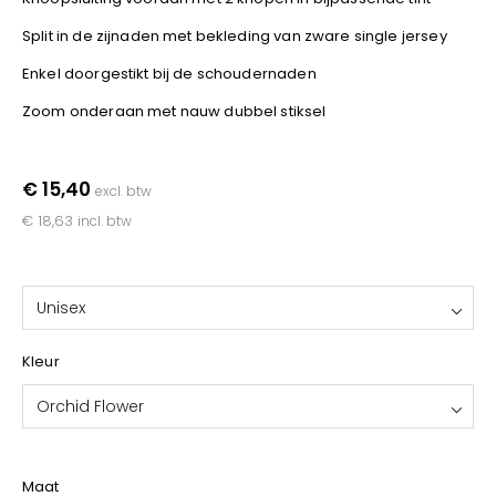
YOKO
Split in de zijnaden met bekleding van zware single jersey
Enkel doorgestikt bij de schoudernaden
Zoom onderaan met nauw dubbel stiksel
€ 15,40
excl. btw
€ 18,63
incl. btw
Unisex
Kleur
Orchid Flower
Maat