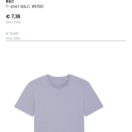
B&C
T-shirt B&C #E190
€ 7,16
excl. btw
€ 8,66
incl. btw