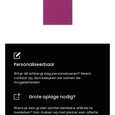
School
Business
Wellness
Kapper
Bata
Beechfield
Blakläder
Claude
Craft
CrossHatch
Designed To Work
Diadora
Dunlop
Personaliseerbaar
Edge Safety
Wil je dit artikel graag personaliseren? Neem
Haix
contact op, dan bekijken we samen de
mogelijkheden.
Harvest
Heckel
Grote oplage nodig?
Honeywell
Hydrowear
Wens je een groter aantal identieke artikels te
Jassz
bestellen? Dan maken wij met plezier een offerte