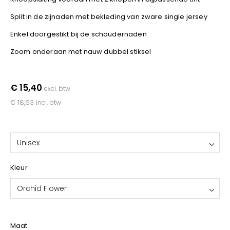
YOKO
Split in de zijnaden met bekleding van zware single jersey
Enkel doorgestikt bij de schoudernaden
Zoom onderaan met nauw dubbel stiksel
€ 15,40
excl. btw
€ 18,63
incl. btw
Unisex
Kleur
Orchid Flower
Maat