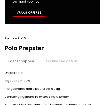
op maat voor jou.
Kariban
Lemaitre
VRAAG OFFERTE
M-Safe
OXXA
Premier
Printer
Stanley/Stella
ProAct
Polo Prepster
Projob
Promodoro
Eigenschappen
Technische details
Result
Safety Jogger
Unisex polo
Shugon
Ingezette mouw
Sioen
Spiro
Platgebreide ribbelboord op kraag
Stanley/Stella
Verstevigingsband in zware single jersey
TowelCity
Knoopsluiting vooraan met 2 knopen in bijpassende tint