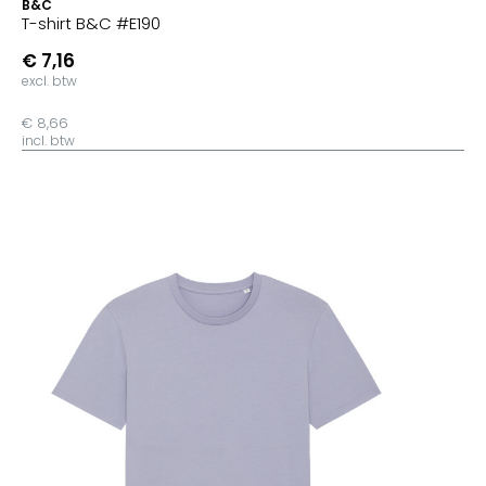
B&C
T-shirt B&C #E190
€ 7,16
excl. btw
€ 8,66
incl. btw