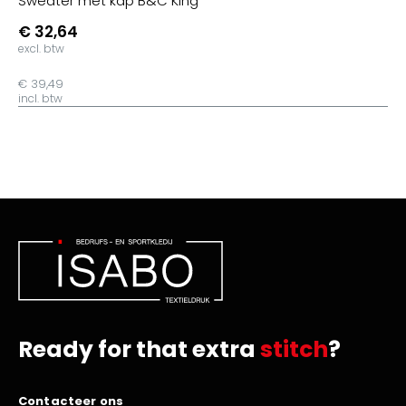
Sweater met kap B&C King
€ 32,64
excl. btw
€ 39,49
incl. btw
Ready for that extra
stitch
?
Contacteer ons