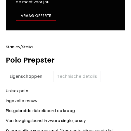
op maat voor jou.
Kariban
Lemaitre
VRAAG OFFERTE
M-Safe
OXXA
Premier
Printer
Stanley/Stella
ProAct
Polo Prepster
Projob
Promodoro
Eigenschappen
Technische details
Result
Safety Jogger
Unisex polo
Shugon
Ingezette mouw
Sioen
Spiro
Platgebreide ribbelboord op kraag
Stanley/Stella
Verstevigingsband in zware single jersey
TowelCity
Knoopsluiting vooraan met 2 knopen in bijpassende tint