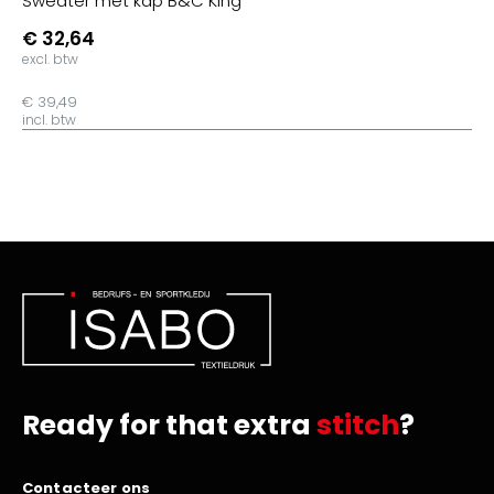
Sweater met kap B&C King
€ 32,64
excl. btw
€ 39,49
incl. btw
Ready for that extra
stitch
?
Contacteer ons