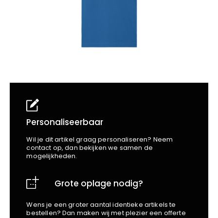
School
Business
Wellness
Kapper
Bata
Beechfield
Blakläder
Claude
Craft
CrossHatch
Designed To Work
Diadora
Dunlop
Personaliseerbaar
Edge Safety
Wil je dit artikel graag personaliseren? Neem
Haix
contact op, dan bekijken we samen de
mogelijkheden.
Harvest
Heckel
Grote oplage nodig?
Honeywell
Hydrowear
Wens je een groter aantal identieke artikels te
Jassz
bestellen? Dan maken wij met plezier een offerte