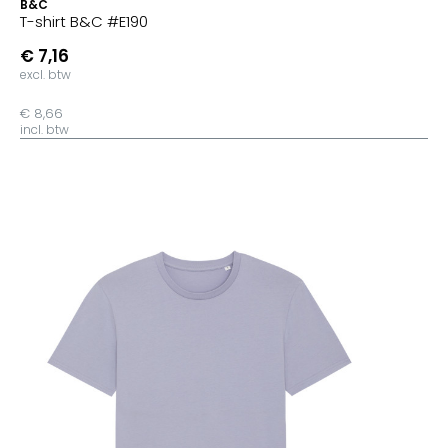
B&C
T-shirt B&C #E190
€ 7,16
excl. btw
€ 8,66
incl. btw