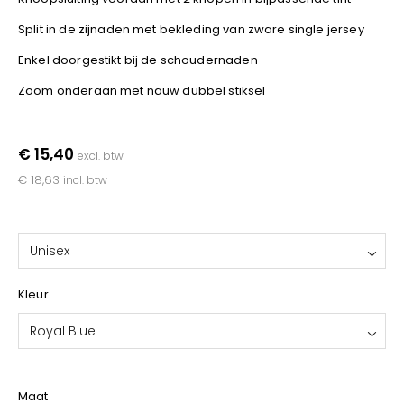
YOKO
Split in de zijnaden met bekleding van zware single jersey
Enkel doorgestikt bij de schoudernaden
Zoom onderaan met nauw dubbel stiksel
€ 15,40
excl. btw
€ 18,63
incl. btw
Unisex
Kleur
Royal Blue
Maat