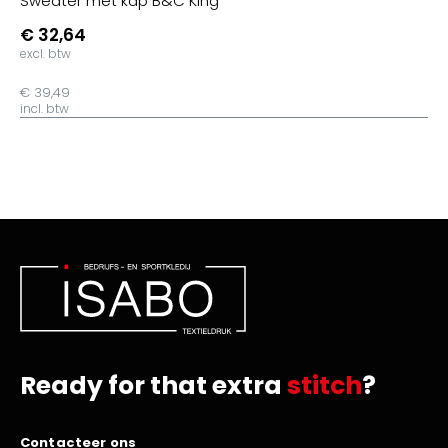
Sweater met kap B&C King
€ 32,64
excl. btw
€ 39,49
incl. btw
Ready for that extra
stitch
?
Contacteer ons