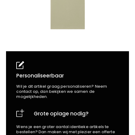
School
Business
Wellness
Kapper
Bata
Beechfield
Blakläder
Claude
Craft
CrossHatch
Designed To Work
Diadora
Dunlop
Personaliseerbaar
Edge Safety
Wil je dit artikel graag personaliseren? Neem
Haix
contact op, dan bekijken we samen de
mogelijkheden.
Harvest
Heckel
Grote oplage nodig?
Honeywell
Hydrowear
Wens je een groter aantal identieke artikels te
Jassz
bestellen? Dan maken wij met plezier een offerte