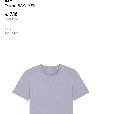
B&C
T-shirt B&C #E190
€ 7,16
excl. btw
€ 8,66
incl. btw