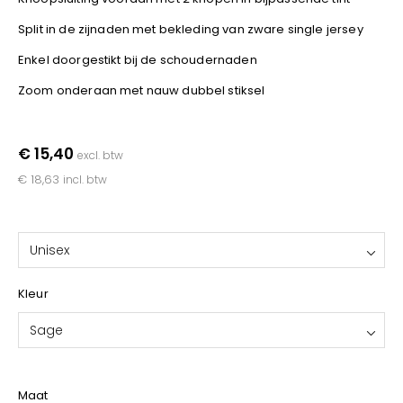
YOKO
Split in de zijnaden met bekleding van zware single jersey
Enkel doorgestikt bij de schoudernaden
Zoom onderaan met nauw dubbel stiksel
€ 15,40
excl. btw
€ 18,63
incl. btw
Unisex
Kleur
Sage
Maat