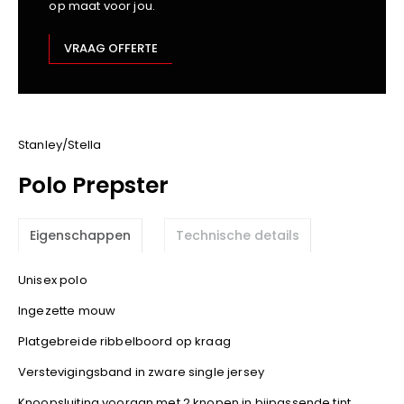
op maat voor jou.
Kariban
Lemaitre
VRAAG OFFERTE
M-Safe
OXXA
Premier
Printer
Stanley/Stella
ProAct
Polo Prepster
Projob
Promodoro
Eigenschappen
Technische details
Result
Safety Jogger
Unisex polo
Shugon
Ingezette mouw
Sioen
Spiro
Platgebreide ribbelboord op kraag
Stanley/Stella
Verstevigingsband in zware single jersey
TowelCity
Knoopsluiting vooraan met 2 knopen in bijpassende tint