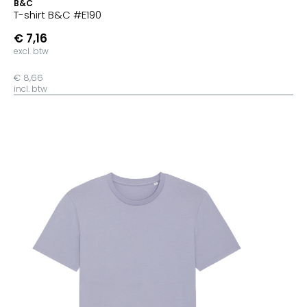
B&C
T-shirt B&C #E190
€ 7,16
excl. btw
€ 8,66
incl. btw