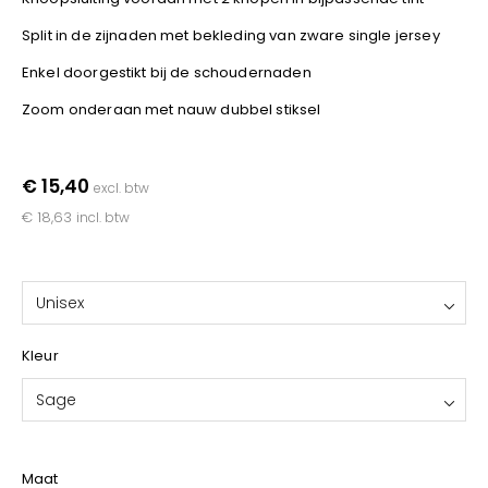
YOKO
Split in de zijnaden met bekleding van zware single jersey
Enkel doorgestikt bij de schoudernaden
Zoom onderaan met nauw dubbel stiksel
€ 15,40
excl. btw
€ 18,63
incl. btw
Unisex
Kleur
Sage
Maat