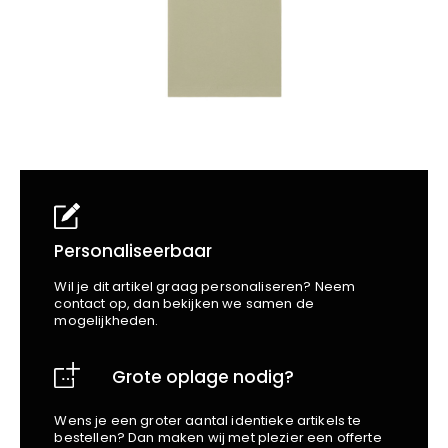
School
Business
Wellness
Kapper
Bata
Beechfield
Blakläder
Claude
Craft
CrossHatch
Designed To Work
Diadora
Dunlop
Personaliseerbaar
Edge Safety
Wil je dit artikel graag personaliseren? Neem
Haix
contact op, dan bekijken we samen de
mogelijkheden.
Harvest
Heckel
Grote oplage nodig?
Honeywell
Hydrowear
Wens je een groter aantal identieke artikels te
Jassz
bestellen? Dan maken wij met plezier een offerte