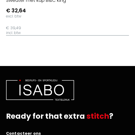
Sweater met kap B&C King
€ 32,64
excl. btw
€ 39,49
incl. btw
Ready for that extra
stitch
?
Contacteer ons