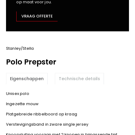
op maat voor jou.
Kariban
Lemaitre
VRAAG OFFERTE
M-Safe
OXXA
Premier
Printer
Stanley/Stella
ProAct
Polo Prepster
Projob
Promodoro
Eigenschappen
Technische details
Result
Safety Jogger
Unisex polo
Shugon
Ingezette mouw
Sioen
Spiro
Platgebreide ribbelboord op kraag
Stanley/Stella
Verstevigingsband in zware single jersey
TowelCity
Knoopsluiting vooraan met 2 knopen in bijpassende tint