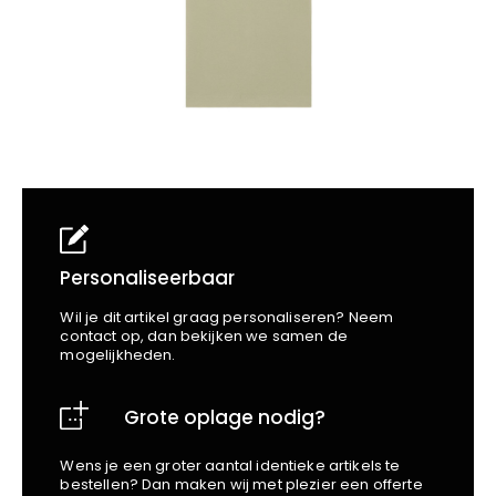
School
Business
Wellness
Kapper
Bata
Beechfield
Blakläder
Claude
Craft
CrossHatch
Designed To Work
Diadora
Dunlop
Personaliseerbaar
Edge Safety
Wil je dit artikel graag personaliseren? Neem
Haix
contact op, dan bekijken we samen de
mogelijkheden.
Harvest
Heckel
Grote oplage nodig?
Honeywell
Hydrowear
Wens je een groter aantal identieke artikels te
Jassz
bestellen? Dan maken wij met plezier een offerte