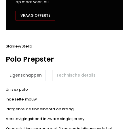
op maat voor jou.
Kariban
Lemaitre
VRAAG OFFERTE
M-Safe
OXXA
Premier
Printer
Stanley/Stella
ProAct
Polo Prepster
Projob
Promodoro
Eigenschappen
Technische details
Result
Safety Jogger
Unisex polo
Shugon
Ingezette mouw
Sioen
Spiro
Platgebreide ribbelboord op kraag
Stanley/Stella
Verstevigingsband in zware single jersey
TowelCity
Knoopsluiting vooraan met 2 knopen in bijpassende tint