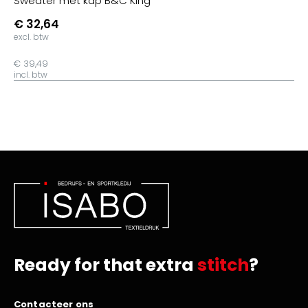
Sweater met kap B&C King
€ 32,64
excl. btw
€ 39,49
incl. btw
Ready for that extra
stitch
?
Contacteer ons