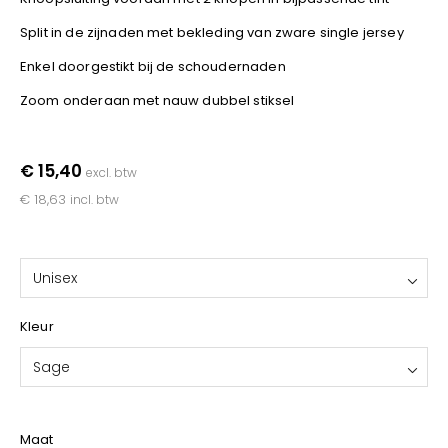
YOKO
Split in de zijnaden met bekleding van zware single jersey
Enkel doorgestikt bij de schoudernaden
Zoom onderaan met nauw dubbel stiksel
€ 15,40
excl. btw
€ 18,63
incl. btw
Unisex
Kleur
Sage
Maat