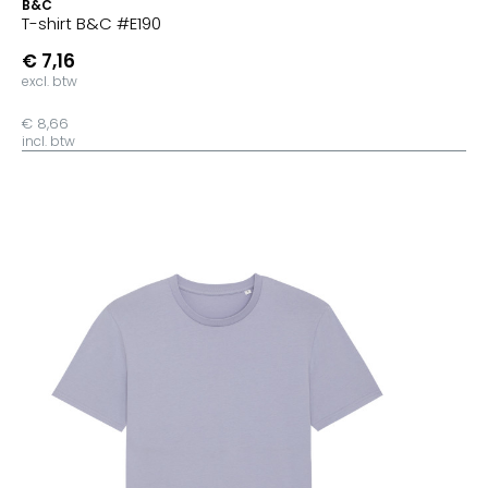
B&C
T-shirt B&C #E190
€ 7,16
excl. btw
€ 8,66
incl. btw