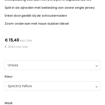
YOKO
Split in de zijnaden met bekleding van zware single jersey
Enkel doorgestikt bij de schoudernaden
Zoom onderaan met nauw dubbel stiksel
€ 15,40
excl. btw
€ 18,63
incl. btw
Unisex
Kleur
Spectra Yellow
Maat