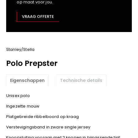
op maat voor jou.
Kariban
Lemaitre
VRAAG OFFERTE
M-Safe
OXXA
Premier
Printer
Stanley/Stella
ProAct
Polo Prepster
Projob
Promodoro
Eigenschappen
Technische details
Result
Safety Jogger
Unisex polo
Shugon
Ingezette mouw
Sioen
Spiro
Platgebreide ribbelboord op kraag
Stanley/Stella
Verstevigingsband in zware single jersey
TowelCity
Knoopsluiting vooraan met 2 knopen in bijpassende tint