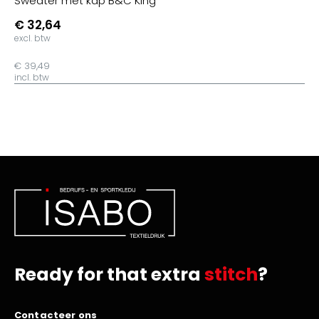
Sweater met kap B&C King
€ 32,64
excl. btw
€ 39,49
incl. btw
Ready for that extra
stitch
?
Contacteer ons