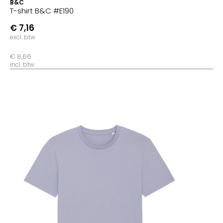
B&C
T-shirt B&C #E190
€ 7,16
excl. btw
€ 8,66
incl. btw