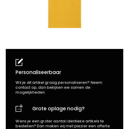
School
Business
Wellness
Kapper
Bata
Beechfield
Blakläder
Claude
Craft
CrossHatch
Designed To Work
Diadora
Dunlop
Personaliseerbaar
Edge Safety
Wil je dit artikel graag personaliseren? Neem
Haix
contact op, dan bekijken we samen de
mogelijkheden.
Harvest
Heckel
Grote oplage nodig?
Honeywell
Hydrowear
Wens je een groter aantal identieke artikels te
Jassz
bestellen? Dan maken wij met plezier een offerte