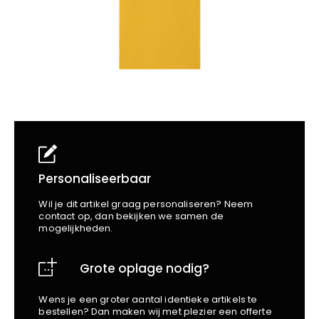
School
Business
Wellness
Kapper
Bata
Beechfield
Blakläder
Claude
Craft
CrossHatch
Designed To Work
Diadora
Dunlop
Personaliseerbaar
Edge Safety
Wil je dit artikel graag personaliseren? Neem
Haix
contact op, dan bekijken we samen de
mogelijkheden.
Harvest
Heckel
Grote oplage nodig?
Honeywell
Hydrowear
Wens je een groter aantal identieke artikels te
Jassz
bestellen? Dan maken wij met plezier een offerte