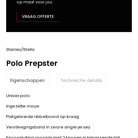
op maat voor jou.
Kariban
Lemaitre
VRAAG OFFERTE
M-Safe
OXXA
Premier
Printer
Stanley/Stella
ProAct
Polo Prepster
Projob
Promodoro
Eigenschappen
Technische details
Result
Safety Jogger
Unisex polo
Shugon
Ingezette mouw
Sioen
Spiro
Platgebreide ribbelboord op kraag
Stanley/Stella
Verstevigingsband in zware single jersey
TowelCity
Knoopsluiting vooraan met 2 knopen in bijpassende tint