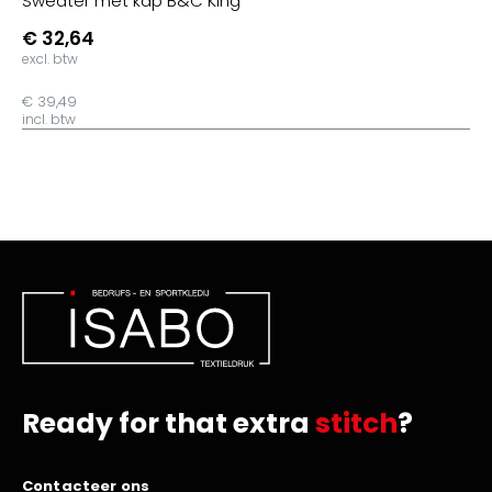
Sweater met kap B&C King
€ 32,64
excl. btw
€ 39,49
incl. btw
Ready for that extra
stitch
?
Contacteer ons