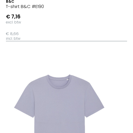
B&C
T-shirt B&C #E190
€ 7,16
excl. btw
€ 8,66
incl. btw