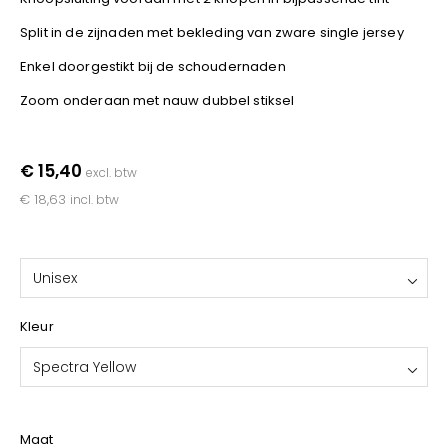
YOKO
Split in de zijnaden met bekleding van zware single jersey
Enkel doorgestikt bij de schoudernaden
Zoom onderaan met nauw dubbel stiksel
€ 15,40
excl. btw
€ 18,63
incl. btw
Unisex
Kleur
Spectra Yellow
Maat