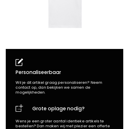
School
Business
Wellness
Kapper
Bata
Beechfield
Blakläder
Claude
Craft
CrossHatch
Designed To Work
Diadora
Dunlop
Personaliseerbaar
Edge Safety
Wil je dit artikel graag personaliseren? Neem
Haix
contact op, dan bekijken we samen de
mogelijkheden.
Harvest
Heckel
Grote oplage nodig?
Honeywell
Hydrowear
Wens je een groter aantal identieke artikels te
Jassz
bestellen? Dan maken wij met plezier een offerte