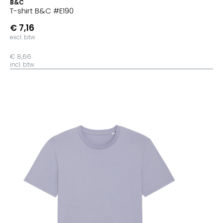
B&C
T-shirt B&C #E190
€ 7,16
excl. btw
€ 8,66
incl. btw