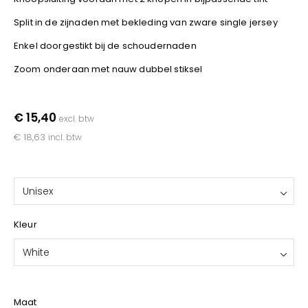
YOKO
Split in de zijnaden met bekleding van zware single jersey
Enkel doorgestikt bij de schoudernaden
Zoom onderaan met nauw dubbel stiksel
€ 15,40
excl. btw
€ 18,63
incl. btw
Unisex
Kleur
White
Maat