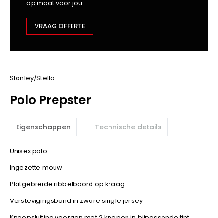
op maat voor jou.
Kariban
Lemaitre
VRAAG OFFERTE
M-Safe
OXXA
Premier
Printer
Stanley/Stella
ProAct
Polo Prepster
Projob
Promodoro
Eigenschappen
Technische details
Result
Safety Jogger
Unisex polo
Shugon
Ingezette mouw
Sioen
Spiro
Platgebreide ribbelboord op kraag
Stanley/Stella
Verstevigingsband in zware single jersey
TowelCity
Knoopsluiting vooraan met 2 knopen in bijpassende tint