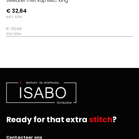
Sweater met kap B&C King
€ 32,64
excl. btw
€ 39,49
incl. btw
Ready for that extra
stitch
?
Contacteer ons