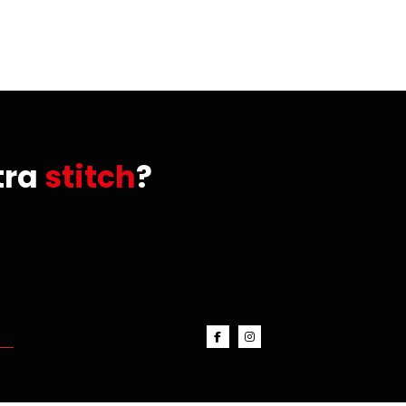
tra
stitch
?