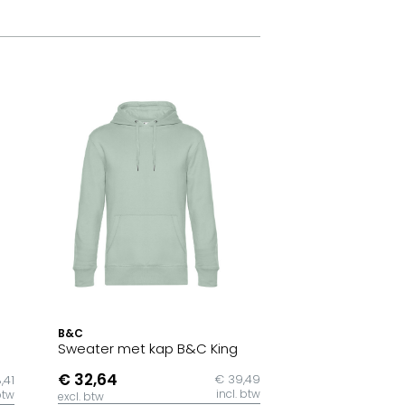
B&C
Sweater met kap B&C King
€ 32,64
€ 39,49
,41
incl. btw
btw
excl. btw