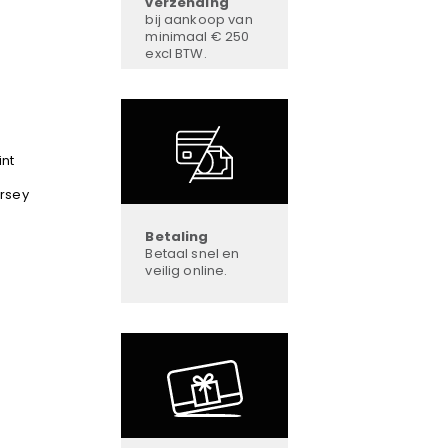
verzending
bij aankoop van
minimaal € 250
excl BTW.
int
ersey
Betaling
Betaal snel en
veilig online.