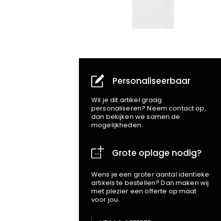
Personaliseerbaar
Wil je dit artikel graag
personaliseren? Neem contact op,
dan bekijken we samen de
mogelijkheden.
Grote oplage nodig?
Wens je een groter aantal identieke
artikels te bestellen? Dan maken wij
met plezier een offerte op maat
voor jou.