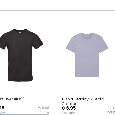
irt B&C #E190
T-shirt Stanley & Stella
Creator
,16
€ 6,95
€ 8,66
€ 8
incl. btw
incl. 
 btw
excl. btw