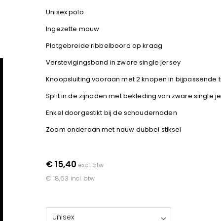
Unisex polo
Ingezette mouw
Platgebreide ribbelboord op kraag
Verstevigingsband in zware single jersey
Knoopsluiting vooraan met 2 knopen in bijpassende t
Split in de zijnaden met bekleding van zware single j
Enkel doorgestikt bij de schoudernaden
Zoom onderaan met nauw dubbel stiksel
€ 15,40
excl. btw
€ 18,63
incl. btw
Unisex