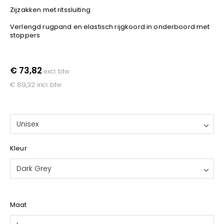
YOKO
Zijzakken met ritssluiting
Verlengd rugpand en elastisch rijgkoord in onderboord met
stoppers
€ 73,82
excl. btw
€ 89,32
incl. btw
Unisex
Kleur
Dark Grey
Maat