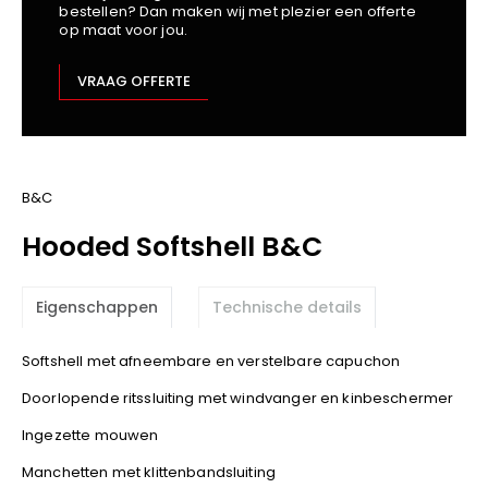
bestellen? Dan maken wij met plezier een offerte
Kariban
op maat voor jou.
Lemaitre
M-Safe
VRAAG OFFERTE
OXXA
Premier
Printer
ProAct
B&C
Projob
Hooded Softshell B&C
Promodoro
Result
Eigenschappen
Technische details
Safety Jogger
Shugon
Softshell met afneembare en verstelbare capuchon
Sioen
Doorlopende ritssluiting met windvanger en kinbeschermer
Spiro
Ingezette mouwen
Stanley/Stella
TowelCity
Manchetten met klittenbandsluiting