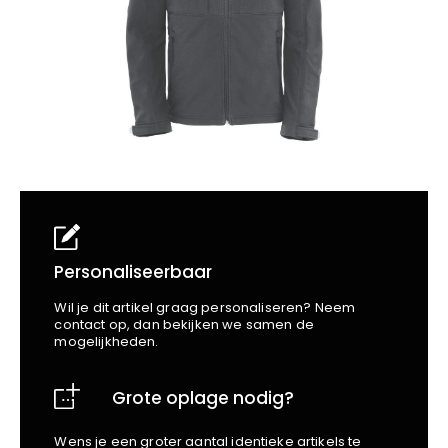
School
Business
Wellness
Kapper
Bata
Beechfield
Blakläder
Claude
Craft
CrossHatch
Designed To Work
Diadora
Dunlop
Edge Safety
Personaliseerbaar
Haix
Wil je dit artikel graag personaliseren? Neem
Harvest
contact op, dan bekijken we samen de
mogelijkheden.
Heckel
Honeywell
Grote oplage nodig?
Hydrowear
Jassz
Wens je een groter aantal identieke artikels te