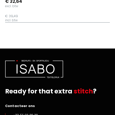
€ 32,64
excl. btw
€ 39,49
incl. btw
Ready for that extra
stitch
?
Contacteer ons