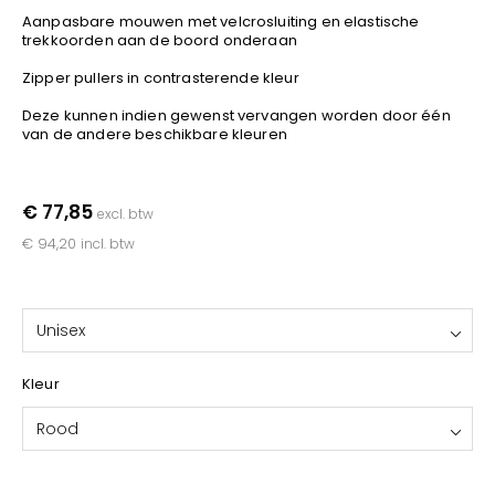
YOKO
Aanpasbare mouwen met velcrosluiting en elastische
trekkoorden aan de boord onderaan
Zipper pullers in contrasterende kleur
Deze kunnen indien gewenst vervangen worden door één
van de andere beschikbare kleuren
€ 77,85
excl. btw
€ 94,20
incl. btw
Unisex
Kleur
Rood