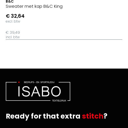
B&C
Sweater met kap B&C King
€ 32,64
excl. btw
€ 39,49
incl. btw
Ready for that extra
stitch
?