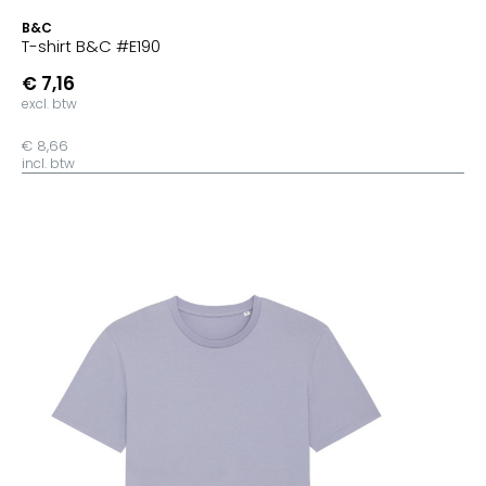
B&C
T-shirt B&C #E190
€ 7,16
excl. btw
€ 8,66
incl. btw