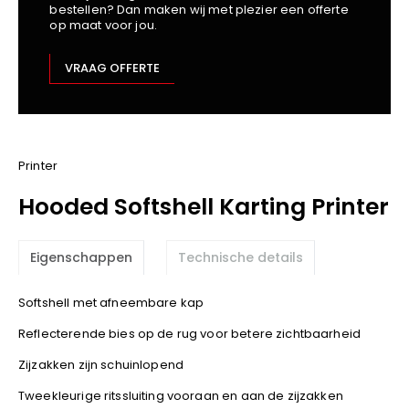
bestellen? Dan maken wij met plezier een offerte
Kariban
op maat voor jou.
Lemaitre
M-Safe
VRAAG OFFERTE
OXXA
Premier
Printer
ProAct
Printer
Projob
Hooded Softshell Karting Printer
Promodoro
Result
Eigenschappen
Technische details
Safety Jogger
Shugon
Softshell met afneembare kap
Sioen
Reflecterende bies op de rug voor betere zichtbaarheid
Spiro
Zijzakken zijn schuinlopend
Stanley/Stella
TowelCity
Tweekleurige ritssluiting vooraan en aan de zijzakken