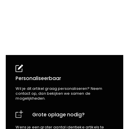
School
Business
Wellness
Kapper
Bata
Beechfield
Blakläder
Claude
Craft
CrossHatch
Designed To Work
Diadora
Dunlop
Edge Safety
Personaliseerbaar
Haix
Wil je dit artikel graag personaliseren? Neem
Harvest
contact op, dan bekijken we samen de
mogelijkheden.
Heckel
Honeywell
Grote oplage nodig?
Hydrowear
Jassz
Wens je een groter aantal identieke artikels te