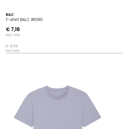
B&C
T-shirt B&C #E190
€ 7,16
excl. btw
€ 8,66
incl. btw