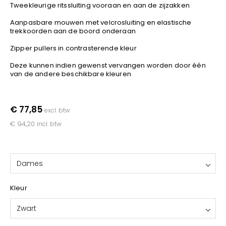
YOKO
Tweekleurige ritssluiting vooraan en aan de zijzakken
Aanpasbare mouwen met velcrosluiting en elastische
trekkoorden aan de boord onderaan
Zipper pullers in contrasterende kleur
Deze kunnen indien gewenst vervangen worden door één
van de andere beschikbare kleuren
€ 77,85
excl. btw
€ 94,20
incl. btw
Dames
Kleur
Zwart