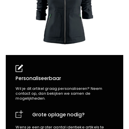
School
Business
Wellness
Kapper
Bata
Beechfield
Blakläder
Claude
Craft
CrossHatch
Designed To Work
Diadora
Dunlop
Edge Safety
Personaliseerbaar
Haix
Wil je dit artikel graag personaliseren? Neem
Harvest
contact op, dan bekijken we samen de
mogelijkheden.
Heckel
Honeywell
Grote oplage nodig?
Hydrowear
Jassz
Wens je een groter aantal identieke artikels te