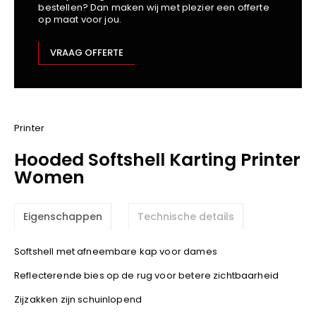
bestellen? Dan maken wij met plezier een offerte
Kariban
op maat voor jou.
Lemaitre
M-Safe
VRAAG OFFERTE
OXXA
Premier
Printer
ProAct
Printer
Projob
Hooded Softshell Karting Printer
Promodoro
Women
Result
Safety Jogger
Eigenschappen
Technische details
Shugon
Sioen
Softshell met afneembare kap voor dames
Spiro
Reflecterende bies op de rug voor betere zichtbaarheid
Stanley/Stella
Zijzakken zijn schuinlopend
TowelCity