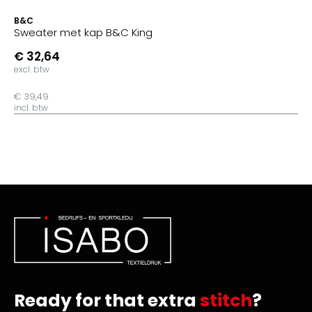
B&C
Sweater met kap B&C King
€ 32,64
excl. btw
€ 39,49
incl. btw
Ready for that extra
stitch
?