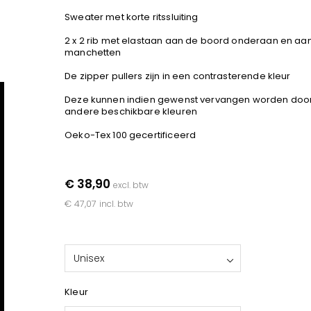
Sweater met korte ritssluiting
2 x 2 rib met elastaan aan de boord onderaan en aa
manchetten
De zipper pullers zijn in een contrasterende kleur
Deze kunnen indien gewenst vervangen worden doo
andere beschikbare kleuren
Oeko-Tex 100 gecertificeerd
€ 38,90
excl. btw
€ 47,07
incl. btw
Unisex
Kleur