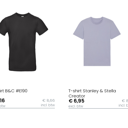
irt B&C #E190
T-shirt Stanley & Stella
Creator
,16
€ 6,95
€ 8,66
€ 8
incl. btw
incl. 
 btw
excl. btw