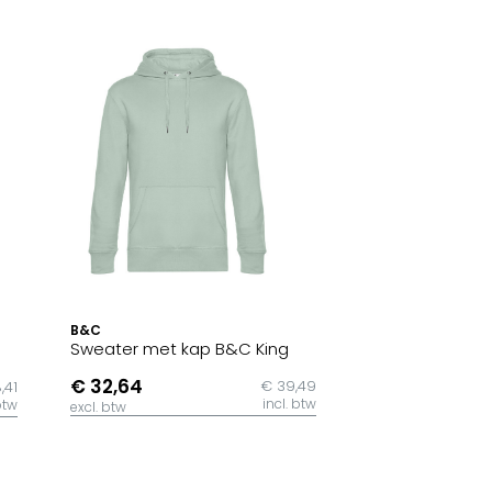
B&C
Sweater met kap B&C King
€ 32,64
€ 39,49
,41
incl. btw
btw
excl. btw