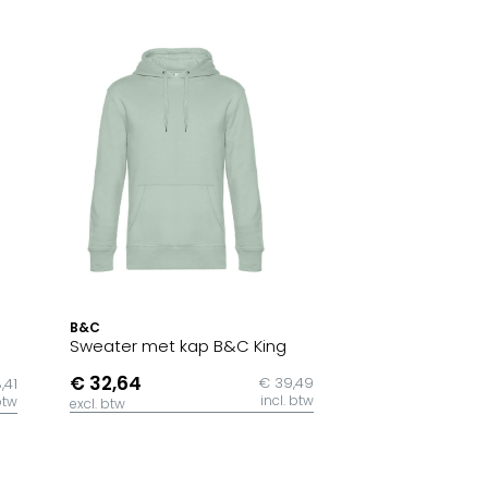
B&C
Sweater met kap B&C King
€ 32,64
€ 39,49
,41
incl. btw
btw
excl. btw