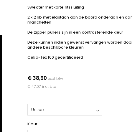
Sweater met korte ritssluiting
2 x 2 rib met elastaan aan de boord onderaan en aa
manchetten
De zipper pullers zijn in een contrasterende kleur
Deze kunnen indien gewenst vervangen worden doo
andere beschikbare kleuren
Oeko-Tex 100 gecertificeerd
€ 38,90
excl. btw
€ 47,07
incl. btw
Unisex
Kleur