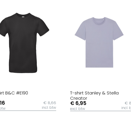
irt B&C #E190
T-shirt Stanley & Stella
Creator
,16
€ 6,95
€ 8,66
€ 8
incl. btw
incl. 
 btw
excl. btw