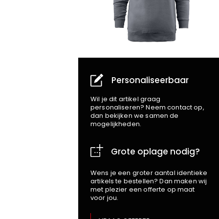
Personaliseerbaar
Wil je dit artikel graag
personaliseren? Neem contact op,
dan bekijken we samen de
mogelijkheden.
Grote oplage nodig?
Wens je een groter aantal identieke
artikels te bestellen? Dan maken wij
met plezier een offerte op maat
voor jou.