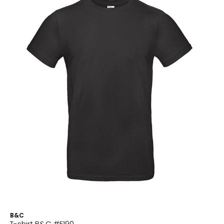
B&C
T-shirt B&C #E190