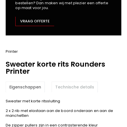
bestellen? Dan maken wij met plezier een offerte
Kariban
op maat voor jou.
Lemaitre
M-Safe
VRAAG OFFERTE
OXXA
Premier
Printer
ProAct
Printer
Projob
Sweater korte rits Rounders
Promodoro
Printer
Result
Safety Jogger
Eigenschappen
Technische details
Shugon
Sioen
Sweater met korte ritssluiting
Spiro
2 x 2 rib met elastaan aan de boord onderaan en aan de
Stanley/Stella
manchetten
TowelCity
De zipper pullers zijn in een contrasterende kleur