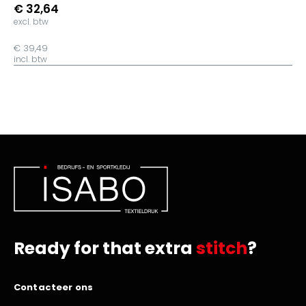
€ 32,64
excl. btw
€ 39,49
incl. btw
Ready for that extra
stitch
?
Contacteer ons