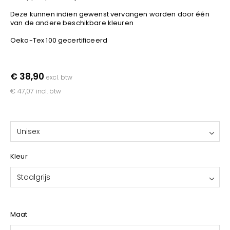
YOKO
Deze kunnen indien gewenst vervangen worden door één
van de andere beschikbare kleuren
Oeko-Tex 100 gecertificeerd
€ 38,90
excl. btw
€ 47,07
incl. btw
Unisex
Kleur
Staalgrijs
Maat