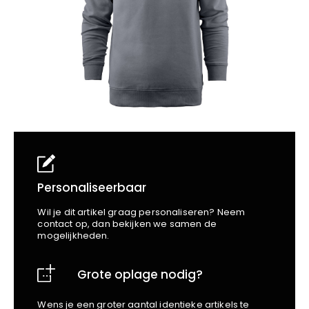
School
Business
Wellness
Kapper
Bata
Beechfield
Blakläder
Claude
Craft
CrossHatch
Designed To Work
Diadora
Dunlop
Edge Safety
Personaliseerbaar
Haix
Wil je dit artikel graag personaliseren? Neem
Harvest
contact op, dan bekijken we samen de
mogelijkheden.
Heckel
Honeywell
Grote oplage nodig?
Hydrowear
Jassz
Wens je een groter aantal identieke artikels te