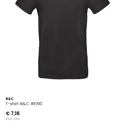
B&C
T-shirt B&C #E190
€ 7,16
excl. btw