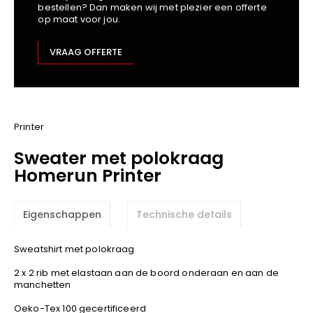
bestellen? Dan maken wij met plezier een offerte
Kariban
op maat voor jou.
Lemaitre
M-Safe
VRAAG OFFERTE
OXXA
Premier
Printer
ProAct
Printer
Projob
Sweater met polokraag
Promodoro
Homerun Printer
Result
Safety Jogger
Eigenschappen
Technische details
Shugon
Sioen
Sweatshirt met polokraag
Spiro
2 x 2 rib met elastaan aan de boord onderaan en aan de
Stanley/Stella
manchetten
TowelCity
Oeko-Tex 100 gecertificeerd