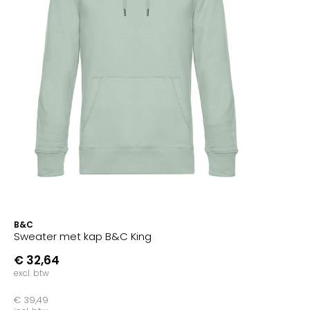
B&C
Sweater met kap B&C King
€ 32,64
excl. btw
€ 39,49