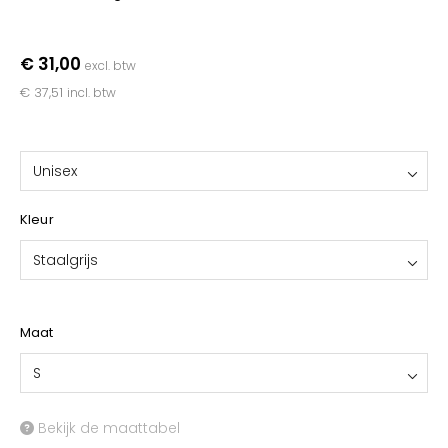
YOKO
€ 31,00
excl. btw
€ 37,51
incl. btw
Unisex
Kleur
Staalgrijs
Maat
S
Bekijk de maattabel