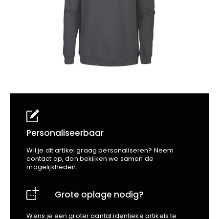
School
Business
Wellness
Kapper
Bata
Beechfield
Blakläder
Claude
Craft
CrossHatch
Designed To Work
Diadora
Dunlop
Edge Safety
Personaliseerbaar
Haix
Wil je dit artikel graag personaliseren? Neem
Harvest
contact op, dan bekijken we samen de
mogelijkheden.
Heckel
Honeywell
Grote oplage nodig?
Hydrowear
Jassz
Wens je een groter aantal identieke artikels te