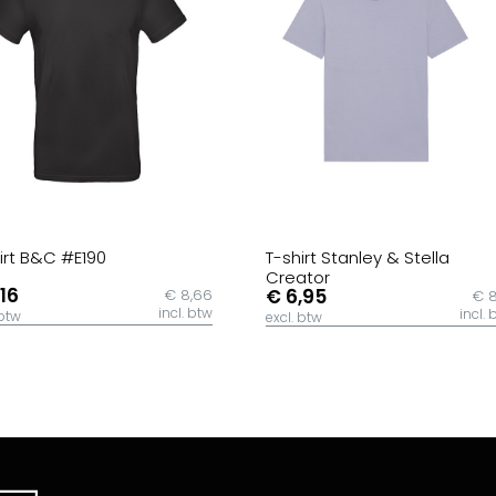
irt B&C #E190
T-shirt Stanley & Stella
Creator
,16
€ 6,95
€ 8,66
€ 8
incl. btw
incl. 
 btw
excl. btw