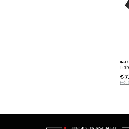
B&C
T-sh
€ 7
excl.