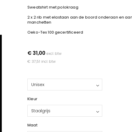
Sweatshirt met polokraag
2 x 2 rib met elastaan aan de boord onderaan en aa
manchetten
Oeko-Tex 100 gecertificeerd
€ 31,00
excl. btw
€ 37,51
incl. btw
Unisex
Kleur
Staalgrijs
Maat