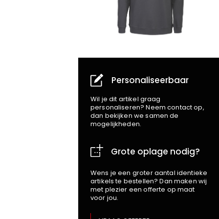
Personaliseerbaar
Wil je dit artikel graag
personaliseren? Neem contact op,
dan bekijken we samen de
mogelijkheden.
Grote oplage nodig?
Wens je een groter aantal identieke
artikels te bestellen? Dan maken wij
met plezier een offerte op maat
voor jou.