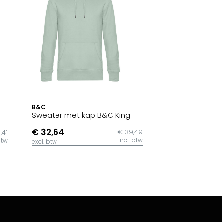
B&C
Sweater met kap B&C King
€ 32,64
€ 39,49
,41
incl. btw
btw
excl. btw