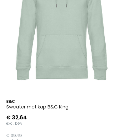
B&C
Sweater met kap B&C King
€ 32,64
excl. btw
€ 39,49