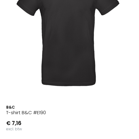
B&C
T-shirt B&C #E190
€ 7,16
excl. btw