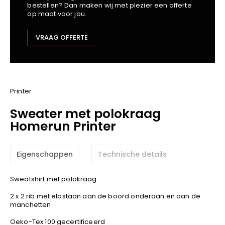
bestellen? Dan maken wij met plezier een offerte
Kariban
op maat voor jou.
Lemaitre
M-Safe
VRAAG OFFERTE
OXXA
Premier
Printer
ProAct
Printer
Projob
Sweater met polokraag
Promodoro
Homerun Printer
Result
Safety Jogger
Eigenschappen
Technische details
Shugon
Sioen
Sweatshirt met polokraag
Spiro
2 x 2 rib met elastaan aan de boord onderaan en aan de
Stanley/Stella
manchetten
TowelCity
Oeko-Tex 100 gecertificeerd