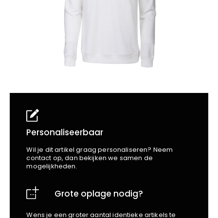
School
Business
Wellness
Kapper
Bata
Beechfield
Blakläder
Claude
Craft
CrossHatch
Designed To Work
Diadora
Dunlop
Edge Safety
Personaliseerbaar
Haix
Wil je dit artikel graag personaliseren? Neem
Harvest
contact op, dan bekijken we samen de
mogelijkheden.
Heckel
Honeywell
Grote oplage nodig?
Hydrowear
Jassz
Wens je een groter aantal identieke artikels te