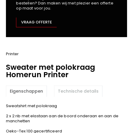
bestellen? Dan maken wij met plezier een offerte
Kariban
op maat voor jou.
Lemaitre
M-Safe
VRAAG OFFERTE
OXXA
Premier
Printer
ProAct
Printer
Projob
Sweater met polokraag
Promodoro
Homerun Printer
Result
Safety Jogger
Eigenschappen
Technische details
Shugon
Sioen
Sweatshirt met polokraag
Spiro
2 x 2 rib met elastaan aan de boord onderaan en aan de
Stanley/Stella
manchetten
TowelCity
Oeko-Tex 100 gecertificeerd