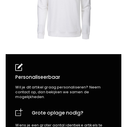
School
Business
Wellness
Kapper
Bata
Beechfield
Blakläder
Claude
Craft
CrossHatch
Designed To Work
Diadora
Dunlop
Edge Safety
Personaliseerbaar
Haix
Wil je dit artikel graag personaliseren? Neem
Harvest
contact op, dan bekijken we samen de
mogelijkheden.
Heckel
Honeywell
Grote oplage nodig?
Hydrowear
Jassz
Wens je een groter aantal identieke artikels te