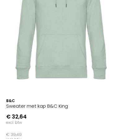
B&C
Sweater met kap B&C King
€ 32,64
excl. btw
€ 39,49