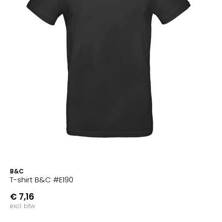
B&C
T-shirt B&C #E190
€ 7,16
excl. btw