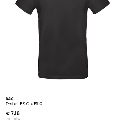
B&C
T-shirt B&C #E190
€ 7,16
excl. btw