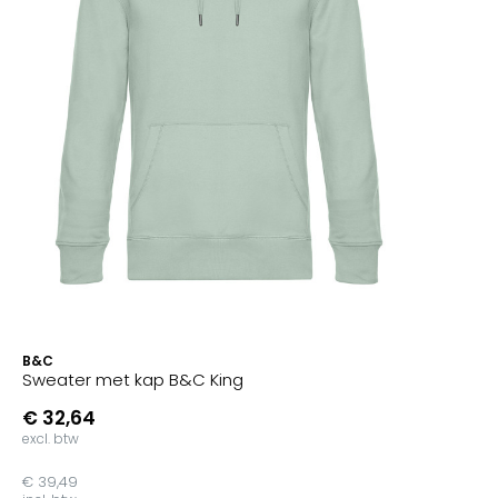
B&C
Sweater met kap B&C King
€ 32,64
excl. btw
€ 39,49