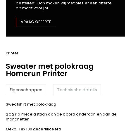
bestellen? Dan maken wij met plezier een offerte
Kariban
op maat voor jou.
Lemaitre
M-Safe
VRAAG OFFERTE
OXXA
Premier
Printer
ProAct
Printer
Projob
Sweater met polokraag
Promodoro
Homerun Printer
Result
Safety Jogger
Eigenschappen
Technische details
Shugon
Sioen
Sweatshirt met polokraag
Spiro
2 x 2 rib met elastaan aan de boord onderaan en aan de
Stanley/Stella
manchetten
TowelCity
Oeko-Tex 100 gecertificeerd