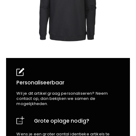
School
Business
Wellness
Kapper
Bata
Beechfield
Blakläder
Claude
Craft
CrossHatch
Designed To Work
Diadora
Dunlop
Edge Safety
Personaliseerbaar
Haix
Wil je dit artikel graag personaliseren? Neem
Harvest
contact op, dan bekijken we samen de
mogelijkheden.
Heckel
Honeywell
Grote oplage nodig?
Hydrowear
Jassz
Wens je een groter aantal identieke artikels te