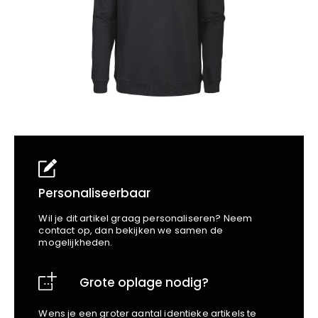
School
Business
Wellness
Kapper
Bata
Beechfield
Blakläder
Claude
Craft
CrossHatch
Designed To Work
Diadora
Dunlop
Edge Safety
Personaliseerbaar
Haix
Wil je dit artikel graag personaliseren? Neem
Harvest
contact op, dan bekijken we samen de
mogelijkheden.
Heckel
Honeywell
Grote oplage nodig?
Hydrowear
Jassz
Wens je een groter aantal identieke artikels te