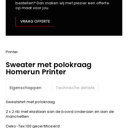
bestellen? Dan maken wij met plezier een offerte
Kariban
op maat voor jou.
Lemaitre
M-Safe
VRAAG OFFERTE
OXXA
Premier
Printer
ProAct
Printer
Projob
Sweater met polokraag
Promodoro
Homerun Printer
Result
Safety Jogger
Eigenschappen
Technische details
Shugon
Sioen
Sweatshirt met polokraag
Spiro
2 x 2 rib met elastaan aan de boord onderaan en aan de
Stanley/Stella
manchetten
TowelCity
Oeko-Tex 100 gecertificeerd