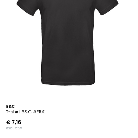
B&C
T-shirt B&C #E190
€ 7,16
excl. btw