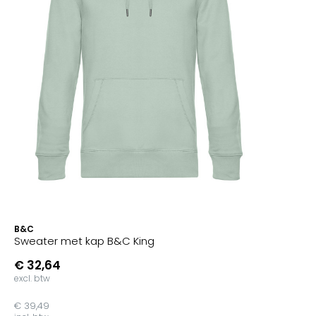
B&C
Sweater met kap B&C King
€ 32,64
excl. btw
€ 39,49