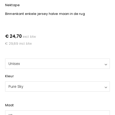
YOKO
Nektape
Binnenkant enkele jersey halve maan in de rug
€ 24,70
excl. btw
€ 29,89
incl. btw
Unisex
Kleur
Pure Sky
Maat