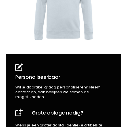
School
Business
Wellness
Kapper
Bata
Beechfield
Blakläder
Claude
Craft
CrossHatch
Designed To Work
Diadora
Dunlop
Edge Safety
Personaliseerbaar
Haix
Wil je dit artikel graag personaliseren? Neem
Harvest
contact op, dan bekijken we samen de
mogelijkheden.
Heckel
Honeywell
Grote oplage nodig?
Hydrowear
Jassz
Wens je een groter aantal identieke artikels te