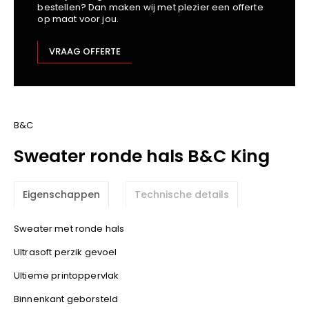
bestellen? Dan maken wij met plezier een offerte
Kariban
op maat voor jou.
Lemaitre
M-Safe
VRAAG OFFERTE
OXXA
Premier
Printer
ProAct
B&C
Projob
Sweater ronde hals B&C King
Promodoro
Result
Eigenschappen
Technische details
Safety Jogger
Shugon
Sweater met ronde hals
Sioen
Ultrasoft perzik gevoel
Spiro
Ultieme printoppervlak
Stanley/Stella
TowelCity
Binnenkant geborsteld