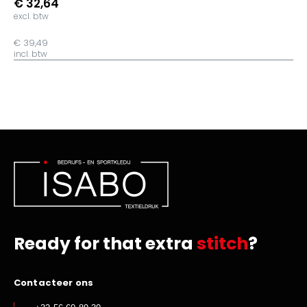
€ 32,64
excl. btw
€ 39,49
incl. btw
Ready for that extra
stitch
?
Contacteer ons