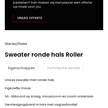
bestellen? Dan maken wij met plezier een offerte
Kariban
op maat voor jou.
Lemaitre
M-Safe
VRAAG OFFERTE
OXXA
Premier
Printer
ProAct
Stanley/Stella
Projob
Sweater ronde hals Roller
Promodoro
Result
Eigenschappen
Technische details
Safety Jogger
Shugon
Unisex sweater met ronde hals
Sioen
Ingezette mouw
Spiro
1x1- ribboord op kraag, mouwzoom en zoom onderaan
Stanley/Stella
TowelCity
Verstevigingsband in hals met visgraatmotief