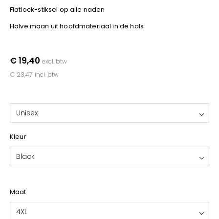
YOKO
Flatlock-stiksel op alle naden
Halve maan uit hoofdmateriaal in de hals
€ 19,40
excl. btw
€ 23,47
incl. btw
Unisex
Kleur
Black
Maat
4XL