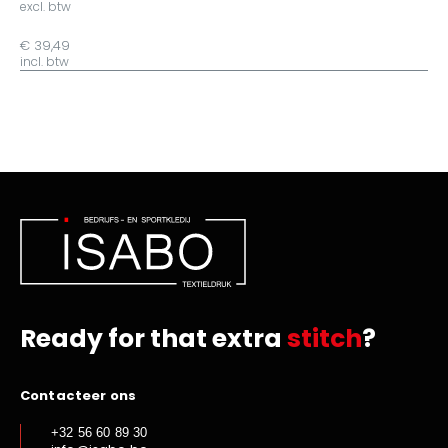
excl. btw
€ 39,49
incl. btw
Ready for that extra
stitch
?
Contacteer ons
+32 56 60 89 30