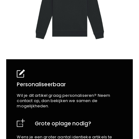
School
Business
Wellness
Kapper
Bata
Beechfield
Blakläder
Claude
Craft
CrossHatch
Designed To Work
Diadora
Dunlop
Edge Safety
Personaliseerbaar
Haix
Wil je dit artikel graag personaliseren? Neem
Harvest
contact op, dan bekijken we samen de
mogelijkheden.
Heckel
Honeywell
Grote oplage nodig?
Hydrowear
Jassz
Wens je een groter aantal identieke artikels te