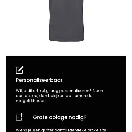
School
Business
Wellness
Kapper
Bata
Beechfield
Blakläder
Claude
Craft
CrossHatch
Designed To Work
Diadora
Dunlop
Edge Safety
Personaliseerbaar
Haix
Wil je dit artikel graag personaliseren? Neem
Harvest
contact op, dan bekijken we samen de
mogelijkheden.
Heckel
Honeywell
Grote oplage nodig?
Hydrowear
Jassz
Wens je een groter aantal identieke artikels te