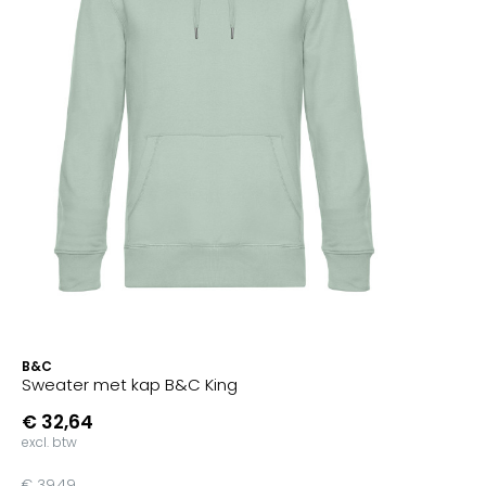
B&C
Sweater met kap B&C King
€ 32,64
excl. btw
€ 39,49