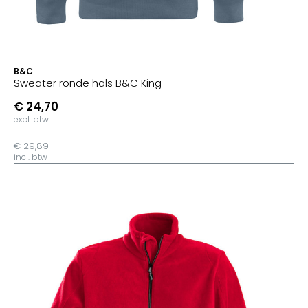
B&C
Sweater ronde hals B&C King
€ 24,70
excl. btw
€ 29,89
incl. btw