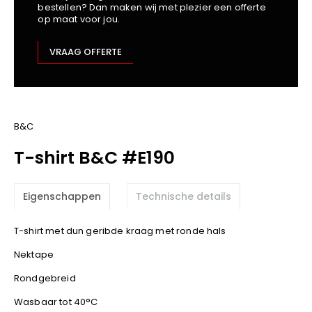
bestellen? Dan maken wij met plezier een offerte
Kariban
op maat voor jou.
Lemaitre
M-Safe
VRAAG OFFERTE
OXXA
Premier
Printer
ProAct
B&C
Projob
T-shirt B&C #E190
Promodoro
Result
Eigenschappen
Technische details
Safety Jogger
Shugon
T-shirt met dun geribde kraag met ronde hals
Sioen
Nektape
Spiro
Rondgebreid
Stanley/Stella
TowelCity
Wasbaar tot 40°C