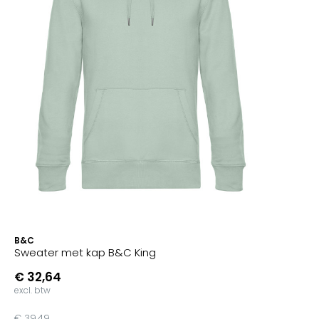
B&C
Sweater met kap B&C King
€ 32,64
excl. btw
€ 39,49