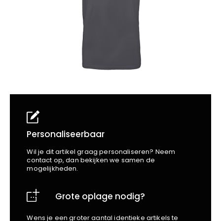
School
Business
Wellness
Kapper
Bata
Beechfield
Blakläder
Claude
Craft
CrossHatch
Designed To Work
Diadora
Dunlop
Edge Safety
Personaliseerbaar
Haix
Wil je dit artikel graag personaliseren? Neem
Harvest
contact op, dan bekijken we samen de
mogelijkheden.
Heckel
Honeywell
Grote oplage nodig?
Hydrowear
Jassz
Wens je een groter aantal identieke artikels te