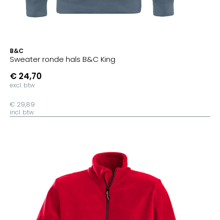
B&C
Sweater ronde hals B&C King
€ 24,70
excl. btw
€ 29,89
incl. btw