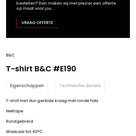
bestellen? Dan maken wij met plezier een offerte
Kariban
op maat voor jou.
Lemaitre
M-Safe
VRAAG OFFERTE
OXXA
Premier
Printer
ProAct
B&C
Projob
T-shirt B&C #E190
Promodoro
Result
Eigenschappen
Technische details
Safety Jogger
Shugon
T-shirt met dun geribde kraag met ronde hals
Sioen
Nektape
Spiro
Rondgebreid
Stanley/Stella
TowelCity
Wasbaar tot 40°C