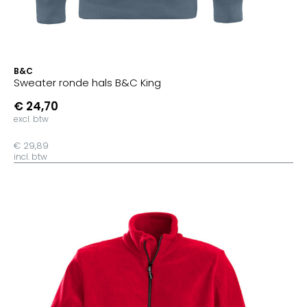
B&C
Sweater ronde hals B&C King
€ 24,70
excl. btw
€ 29,89
incl. btw