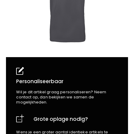
School
Business
Wellness
Kapper
Bata
Beechfield
Blakläder
Claude
Craft
CrossHatch
Designed To Work
Diadora
Dunlop
Edge Safety
Personaliseerbaar
Haix
Wil je dit artikel graag personaliseren? Neem
Harvest
contact op, dan bekijken we samen de
mogelijkheden.
Heckel
Honeywell
Grote oplage nodig?
Hydrowear
Jassz
Wens je een groter aantal identieke artikels te