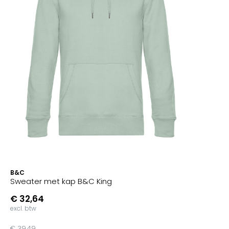
B&C
Sweater met kap B&C King
€ 32,64
excl. btw
€ 39,49