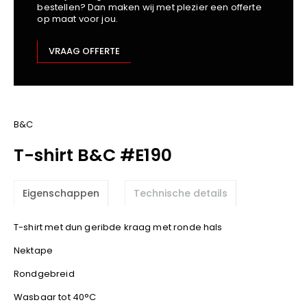
bestellen? Dan maken wij met plezier een offerte
Kariban
op maat voor jou.
Lemaitre
M-Safe
VRAAG OFFERTE
OXXA
Premier
Printer
ProAct
B&C
Projob
T-shirt B&C #E190
Promodoro
Result
Eigenschappen
Technische details
Safety Jogger
Shugon
T-shirt met dun geribde kraag met ronde hals
Sioen
Nektape
Spiro
Rondgebreid
Stanley/Stella
TowelCity
Wasbaar tot 40°C