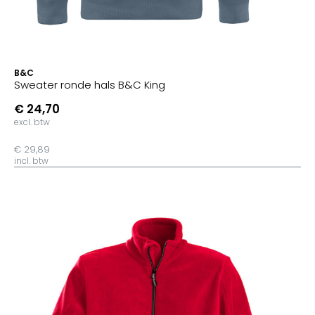
B&C
Sweater ronde hals B&C King
€ 24,70
excl. btw
€ 29,89
incl. btw