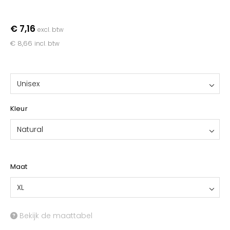
YOKO
€ 7,16
excl. btw
€ 8,66
incl. btw
Unisex
Kleur
Natural
Maat
XL
Bekijk de maattabel