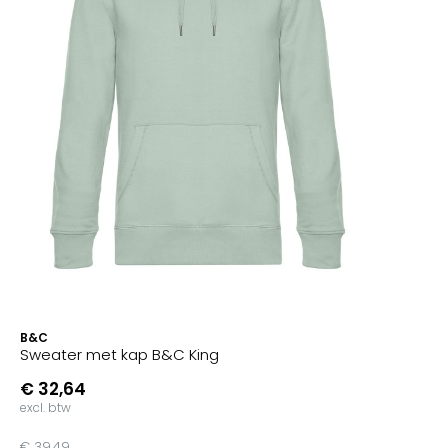
B&C
Sweater met kap B&C King
€ 32,64
excl. btw
€ 39,49