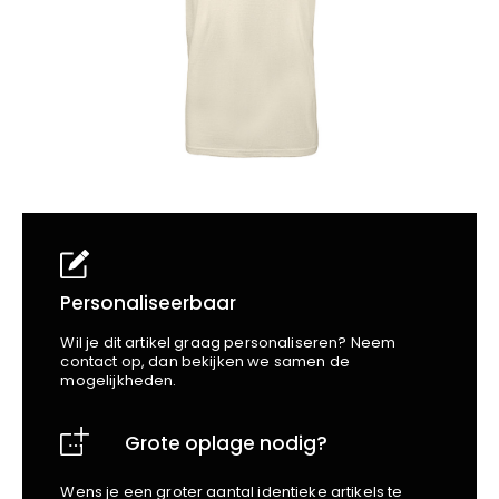
School
Business
Wellness
Kapper
Bata
Beechfield
Blakläder
Claude
Craft
CrossHatch
Designed To Work
Diadora
Dunlop
Edge Safety
Personaliseerbaar
Haix
Wil je dit artikel graag personaliseren? Neem
Harvest
contact op, dan bekijken we samen de
mogelijkheden.
Heckel
Honeywell
Grote oplage nodig?
Hydrowear
Jassz
Wens je een groter aantal identieke artikels te