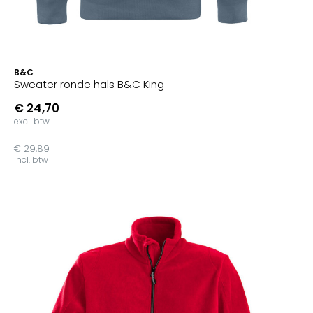
B&C
Sweater ronde hals B&C King
€ 24,70
excl. btw
€ 29,89
incl. btw