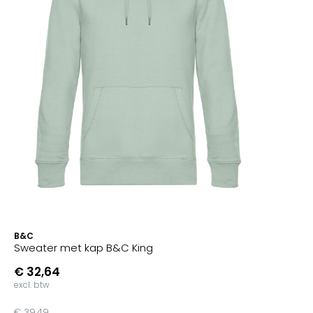
B&C
Sweater met kap B&C King
€ 32,64
excl. btw
€ 39,49