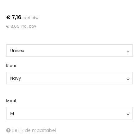
YOKO
€ 7,16
excl. btw
€ 8,66
incl. btw
Unisex
Kleur
Navy
Maat
M
Bekijk de maattabel