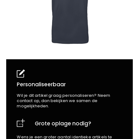
School
Business
Wellness
Kapper
Bata
Beechfield
Blakläder
Claude
Craft
CrossHatch
Designed To Work
Diadora
Dunlop
Edge Safety
Personaliseerbaar
Haix
Wil je dit artikel graag personaliseren? Neem
Harvest
contact op, dan bekijken we samen de
mogelijkheden.
Heckel
Honeywell
Grote oplage nodig?
Hydrowear
Jassz
Wens je een groter aantal identieke artikels te