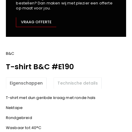
bestellen? Dan maken wij met plezier een offerte
Kariban
op maat voor jou.
Lemaitre
M-Safe
VRAAG OFFERTE
OXXA
Premier
Printer
ProAct
B&C
Projob
T-shirt B&C #E190
Promodoro
Result
Eigenschappen
Technische details
Safety Jogger
Shugon
T-shirt met dun geribde kraag met ronde hals
Sioen
Nektape
Spiro
Rondgebreid
Stanley/Stella
TowelCity
Wasbaar tot 40°C