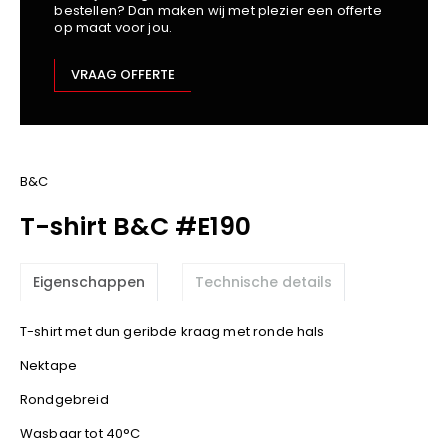
bestellen? Dan maken wij met plezier een offerte
Kariban
op maat voor jou.
Lemaitre
M-Safe
VRAAG OFFERTE
OXXA
Premier
Printer
ProAct
B&C
Projob
T-shirt B&C #E190
Promodoro
Result
Eigenschappen
Technische details
Safety Jogger
Shugon
T-shirt met dun geribde kraag met ronde hals
Sioen
Nektape
Spiro
Rondgebreid
Stanley/Stella
TowelCity
Wasbaar tot 40°C