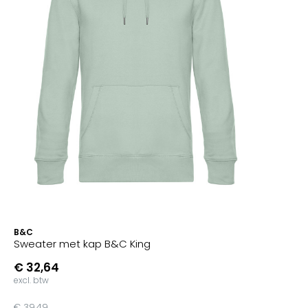
B&C
Sweater met kap B&C King
€ 32,64
excl. btw
€ 39,49