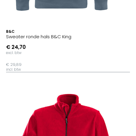
B&C
Sweater ronde hals B&C King
€ 24,70
excl. btw
€ 29,89
incl. btw