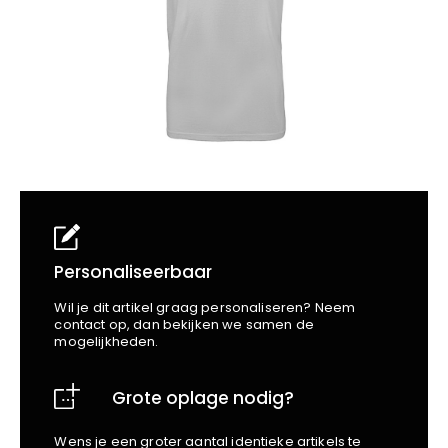
School
Business
Wellness
Kapper
Bata
Beechfield
Blakläder
Claude
Craft
CrossHatch
Designed To Work
Diadora
Dunlop
Edge Safety
Personaliseerbaar
Haix
Wil je dit artikel graag personaliseren? Neem
Harvest
contact op, dan bekijken we samen de
mogelijkheden.
Heckel
Honeywell
Grote oplage nodig?
Hydrowear
Jassz
Wens je een groter aantal identieke artikels te