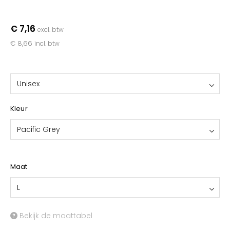
YOKO
€ 7,16
excl. btw
€ 8,66
incl. btw
Unisex
Kleur
Pacific Grey
Maat
L
Bekijk de maattabel