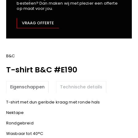
bestellen? Dan maken wij met plezier een offerte
Kariban
op maat voor jou.
Lemaitre
M-Safe
VRAAG OFFERTE
OXXA
Premier
Printer
ProAct
B&C
Projob
T-shirt B&C #E190
Promodoro
Result
Eigenschappen
Technische details
Safety Jogger
Shugon
T-shirt met dun geribde kraag met ronde hals
Sioen
Nektape
Spiro
Rondgebreid
Stanley/Stella
TowelCity
Wasbaar tot 40°C