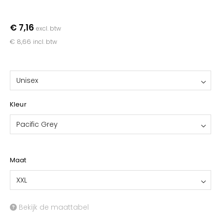
YOKO
€ 7,16
excl. btw
€ 8,66
incl. btw
Unisex
Kleur
Pacific Grey
Maat
XXL
Bekijk de maattabel