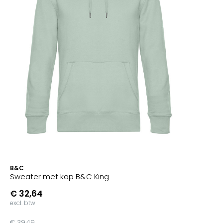
B&C
Sweater met kap B&C King
€ 32,64
excl. btw
€ 39,49