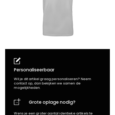
School
Business
Wellness
Kapper
Bata
Beechfield
Blakläder
Claude
Craft
CrossHatch
Designed To Work
Diadora
Dunlop
Edge Safety
Personaliseerbaar
Haix
Wil je dit artikel graag personaliseren? Neem
Harvest
contact op, dan bekijken we samen de
mogelijkheden.
Heckel
Honeywell
Grote oplage nodig?
Hydrowear
Jassz
Wens je een groter aantal identieke artikels te