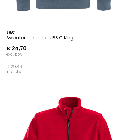
B&C
Sweater ronde hals B&C King
€ 24,70
excl. btw
€ 29,89
incl. btw