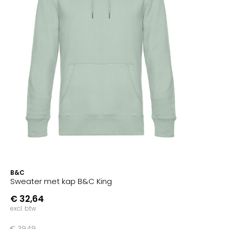
B&C
Sweater met kap B&C King
€ 32,64
excl. btw
€ 39,49