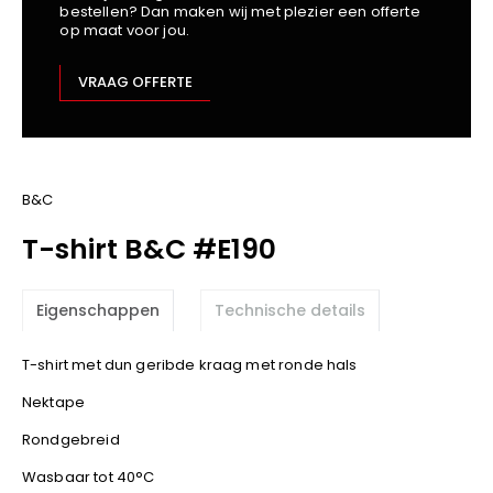
bestellen? Dan maken wij met plezier een offerte
Kariban
op maat voor jou.
Lemaitre
M-Safe
VRAAG OFFERTE
OXXA
Premier
Printer
ProAct
B&C
Projob
T-shirt B&C #E190
Promodoro
Result
Eigenschappen
Technische details
Safety Jogger
Shugon
T-shirt met dun geribde kraag met ronde hals
Sioen
Nektape
Spiro
Rondgebreid
Stanley/Stella
TowelCity
Wasbaar tot 40°C