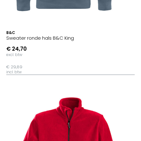
B&C
Sweater ronde hals B&C King
€ 24,70
excl. btw
€ 29,89
incl. btw