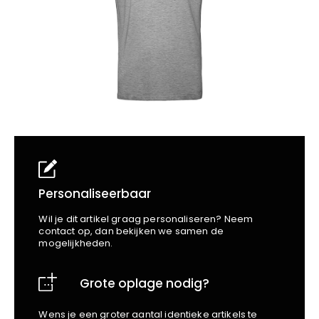
School
Business
Wellness
Kapper
Bata
Beechfield
Blakläder
Claude
Craft
CrossHatch
Designed To Work
Diadora
Dunlop
Edge Safety
Personaliseerbaar
Haix
Wil je dit artikel graag personaliseren? Neem
Harvest
contact op, dan bekijken we samen de
mogelijkheden.
Heckel
Honeywell
Grote oplage nodig?
Hydrowear
Jassz
Wens je een groter aantal identieke artikels te