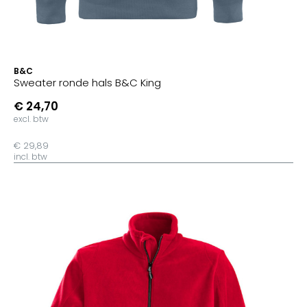
B&C
Sweater ronde hals B&C King
€ 24,70
excl. btw
€ 29,89
incl. btw