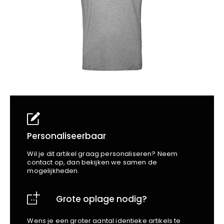
School
Business
Wellness
Kapper
Bata
Beechfield
Blakläder
Claude
Craft
CrossHatch
Designed To Work
Diadora
Dunlop
Edge Safety
Personaliseerbaar
Haix
Wil je dit artikel graag personaliseren? Neem
Harvest
contact op, dan bekijken we samen de
mogelijkheden.
Heckel
Honeywell
Grote oplage nodig?
Hydrowear
Jassz
Wens je een groter aantal identieke artikels te