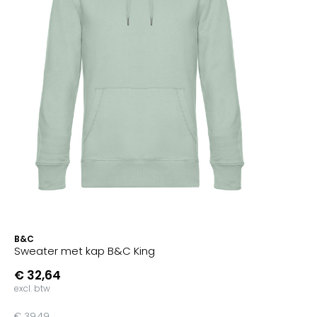
B&C
Sweater met kap B&C King
€ 32,64
excl. btw
€ 39,49