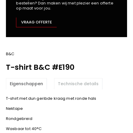
bestellen? Dan maken wij met plezier een offerte
Kariban
op maat voor jou.
Lemaitre
M-Safe
VRAAG OFFERTE
OXXA
Premier
Printer
ProAct
B&C
Projob
T-shirt B&C #E190
Promodoro
Result
Eigenschappen
Technische details
Safety Jogger
Shugon
T-shirt met dun geribde kraag met ronde hals
Sioen
Nektape
Spiro
Rondgebreid
Stanley/Stella
TowelCity
Wasbaar tot 40°C