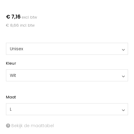
YOKO
€ 7,16
excl. btw
€ 8,66
incl. btw
Unisex
Kleur
Wit
Maat
L
Bekijk de maattabel