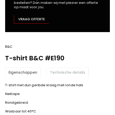
bestellen? Dan maken wij met plezier een offerte
Kariban
op maat voor jou.
Lemaitre
M-Safe
VRAAG OFFERTE
OXXA
Premier
Printer
ProAct
B&C
Projob
T-shirt B&C #E190
Promodoro
Result
Eigenschappen
Technische details
Safety Jogger
Shugon
T-shirt met dun geribde kraag met ronde hals
Sioen
Nektape
Spiro
Rondgebreid
Stanley/Stella
TowelCity
Wasbaar tot 40°C