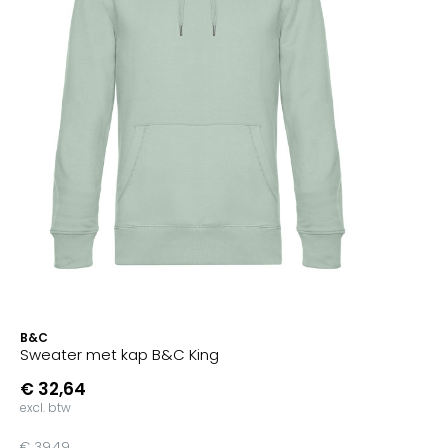
B&C
Sweater met kap B&C King
€ 32,64
excl. btw
€ 39,49