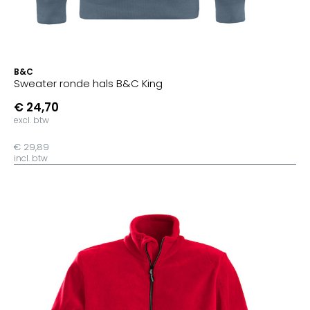
B&C
Sweater ronde hals B&C King
€ 24,70
excl. btw
€ 29,89
incl. btw