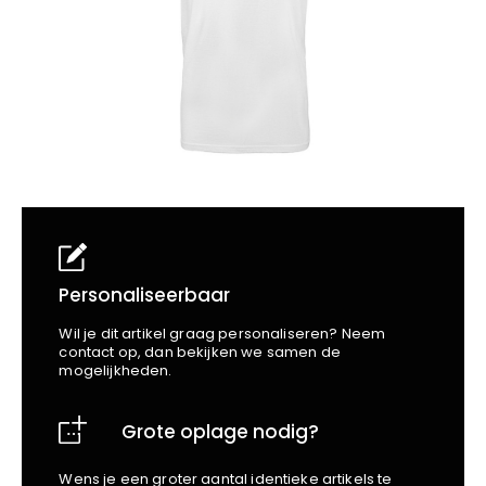
School
Business
Wellness
Kapper
Bata
Beechfield
Blakläder
Claude
Craft
CrossHatch
Designed To Work
Diadora
Dunlop
Edge Safety
Personaliseerbaar
Haix
Wil je dit artikel graag personaliseren? Neem
Harvest
contact op, dan bekijken we samen de
mogelijkheden.
Heckel
Honeywell
Grote oplage nodig?
Hydrowear
Jassz
Wens je een groter aantal identieke artikels te