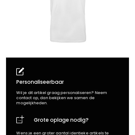
School
Business
Wellness
Kapper
Bata
Beechfield
Blakläder
Claude
Craft
CrossHatch
Designed To Work
Diadora
Dunlop
Edge Safety
Personaliseerbaar
Haix
Wil je dit artikel graag personaliseren? Neem
Harvest
contact op, dan bekijken we samen de
mogelijkheden.
Heckel
Honeywell
Grote oplage nodig?
Hydrowear
Jassz
Wens je een groter aantal identieke artikels te