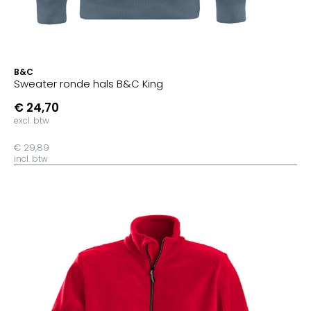
B&C
Sweater ronde hals B&C King
€ 24,70
excl. btw
€ 29,89
incl. btw