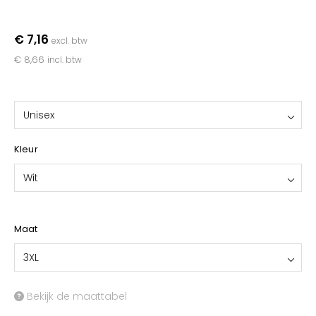
YOKO
€ 7,16
excl. btw
€ 8,66
incl. btw
Unisex
Kleur
Wit
Maat
3XL
Bekijk de maattabel