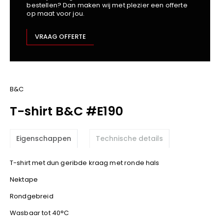
bestellen? Dan maken wij met plezier een offerte
Kariban
op maat voor jou.
Lemaitre
M-Safe
VRAAG OFFERTE
OXXA
Premier
Printer
ProAct
B&C
Projob
T-shirt B&C #E190
Promodoro
Result
Eigenschappen
Technische details
Safety Jogger
Shugon
T-shirt met dun geribde kraag met ronde hals
Sioen
Nektape
Spiro
Rondgebreid
Stanley/Stella
TowelCity
Wasbaar tot 40°C