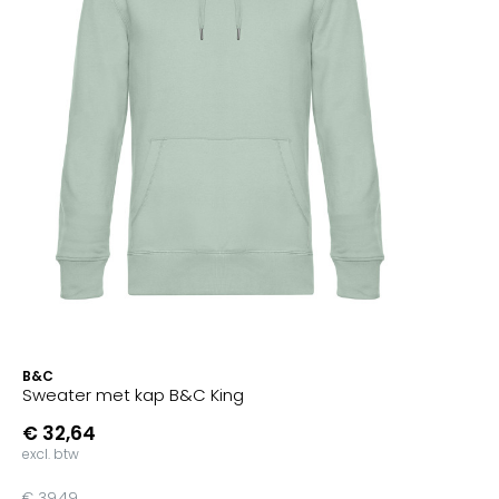
B&C
Sweater met kap B&C King
€ 32,64
excl. btw
€ 39,49