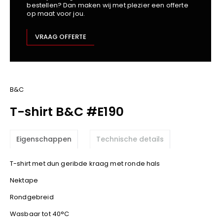
bestellen? Dan maken wij met plezier een offerte
Kariban
op maat voor jou.
Lemaitre
M-Safe
VRAAG OFFERTE
OXXA
Premier
Printer
ProAct
B&C
Projob
T-shirt B&C #E190
Promodoro
Result
Eigenschappen
Technische details
Safety Jogger
Shugon
T-shirt met dun geribde kraag met ronde hals
Sioen
Nektape
Spiro
Rondgebreid
Stanley/Stella
TowelCity
Wasbaar tot 40°C