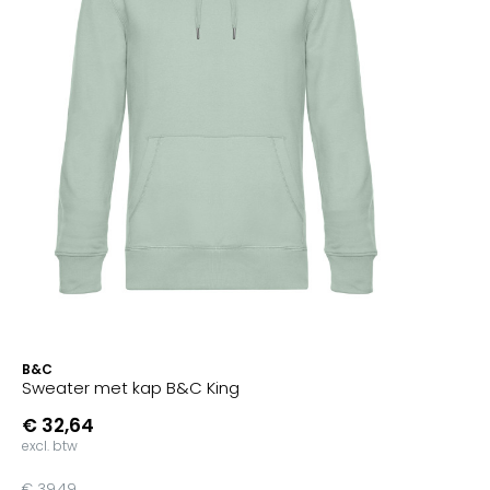
B&C
Sweater met kap B&C King
€ 32,64
excl. btw
€ 39,49