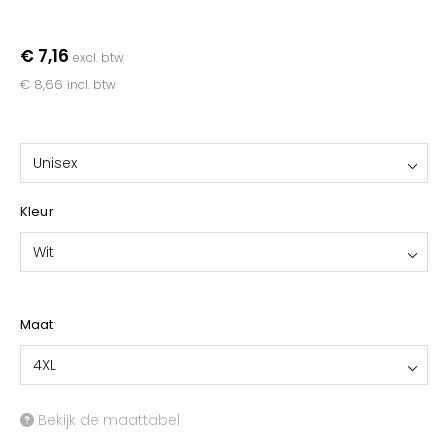
YOKO
€ 7,16
excl. btw
€ 8,66
incl. btw
Unisex
Kleur
Wit
Maat
4XL
Bekijk de maattabel