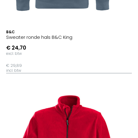
B&C
Sweater ronde hals B&C King
€ 24,70
excl. btw
€ 29,89
incl. btw