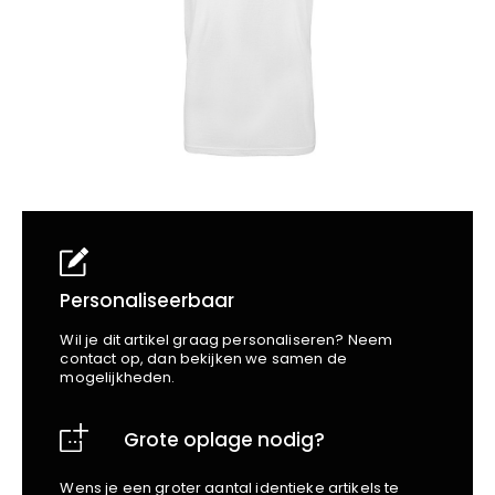
School
Business
Wellness
Kapper
Bata
Beechfield
Blakläder
Claude
Craft
CrossHatch
Designed To Work
Diadora
Dunlop
Edge Safety
Personaliseerbaar
Haix
Wil je dit artikel graag personaliseren? Neem
Harvest
contact op, dan bekijken we samen de
mogelijkheden.
Heckel
Honeywell
Grote oplage nodig?
Hydrowear
Jassz
Wens je een groter aantal identieke artikels te