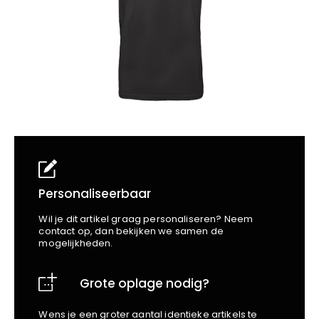
School
Business
Wellness
Kapper
Bata
Beechfield
Blakläder
Claude
Craft
CrossHatch
Designed To Work
Diadora
Dunlop
Edge Safety
Personaliseerbaar
Haix
Wil je dit artikel graag personaliseren? Neem
Harvest
contact op, dan bekijken we samen de
mogelijkheden.
Heckel
Honeywell
Grote oplage nodig?
Hydrowear
Jassz
Wens je een groter aantal identieke artikels te