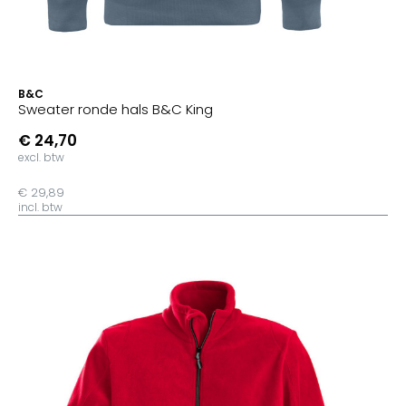
B&C
Sweater ronde hals B&C King
€ 24,70
excl. btw
€ 29,89
incl. btw