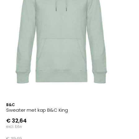
B&C
Sweater met kap B&C King
€ 32,64
excl. btw
€ 39,49