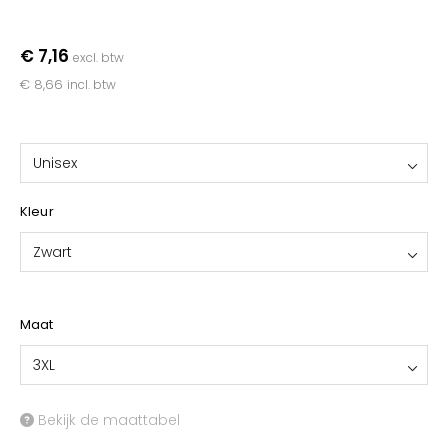
YOKO
€ 7,16
excl. btw
€ 8,66
incl. btw
Unisex
Kleur
Zwart
Maat
3XL
Bekijk de maattabel