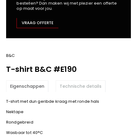
bestellen? Dan maken wij met plezier een offerte
Kariban
op maat voor jou.
Lemaitre
M-Safe
VRAAG OFFERTE
OXXA
Premier
Printer
ProAct
B&C
Projob
T-shirt B&C #E190
Promodoro
Result
Eigenschappen
Technische details
Safety Jogger
Shugon
T-shirt met dun geribde kraag met ronde hals
Sioen
Nektape
Spiro
Rondgebreid
Stanley/Stella
TowelCity
Wasbaar tot 40°C