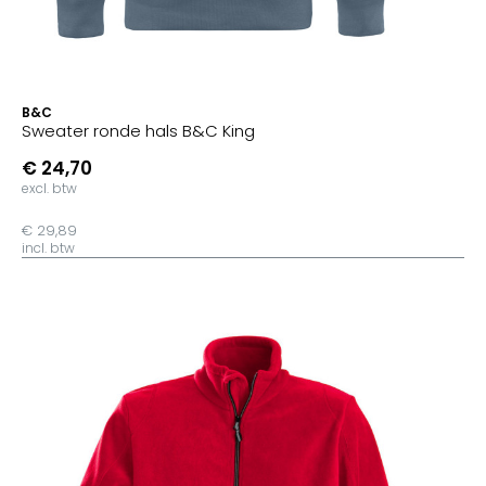
B&C
Sweater ronde hals B&C King
€ 24,70
excl. btw
€ 29,89
incl. btw