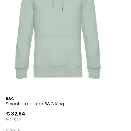
B&C
Sweater met kap B&C King
€ 32,64
excl. btw
€ 39,49