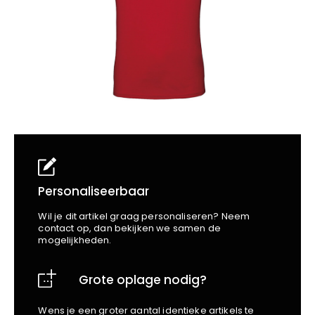
School
Business
Wellness
Kapper
Bata
Beechfield
Blakläder
Claude
Craft
CrossHatch
Designed To Work
Diadora
Dunlop
Edge Safety
Personaliseerbaar
Haix
Wil je dit artikel graag personaliseren? Neem
Harvest
contact op, dan bekijken we samen de
mogelijkheden.
Heckel
Honeywell
Grote oplage nodig?
Hydrowear
Jassz
Wens je een groter aantal identieke artikels te