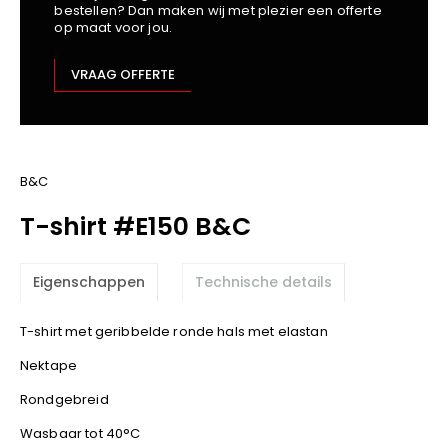
bestellen? Dan maken wij met plezier een offerte
Kariban
op maat voor jou.
Lemaitre
M-Safe
VRAAG OFFERTE
OXXA
Premier
Printer
ProAct
B&C
Projob
T-shirt #E150 B&C
Promodoro
Result
Eigenschappen
Technische details
Safety Jogger
Shugon
T-shirt met geribbelde ronde hals met elastan
Sioen
Nektape
Spiro
Rondgebreid
Stanley/Stella
TowelCity
Wasbaar tot 40°C