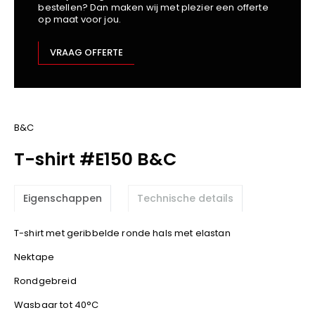
bestellen? Dan maken wij met plezier een offerte
Kariban
op maat voor jou.
Lemaitre
M-Safe
VRAAG OFFERTE
OXXA
Premier
Printer
ProAct
B&C
Projob
T-shirt #E150 B&C
Promodoro
Result
Eigenschappen
Technische details
Safety Jogger
Shugon
T-shirt met geribbelde ronde hals met elastan
Sioen
Nektape
Spiro
Rondgebreid
Stanley/Stella
TowelCity
Wasbaar tot 40°C