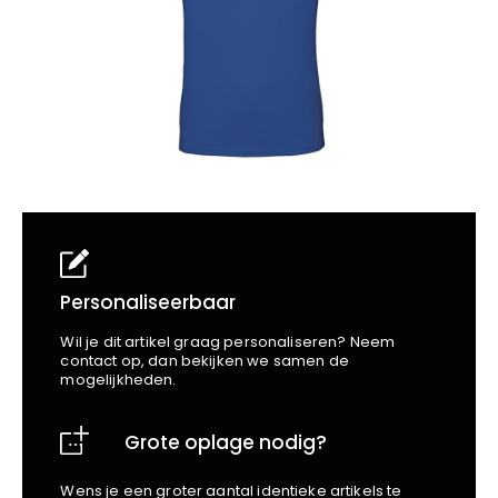
School
Business
Wellness
Kapper
Bata
Beechfield
Blakläder
Claude
Craft
CrossHatch
Designed To Work
Diadora
Dunlop
Edge Safety
Personaliseerbaar
Haix
Wil je dit artikel graag personaliseren? Neem
Harvest
contact op, dan bekijken we samen de
mogelijkheden.
Heckel
Honeywell
Grote oplage nodig?
Hydrowear
Jassz
Wens je een groter aantal identieke artikels te