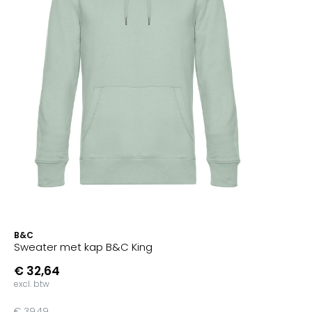
B&C
Sweater met kap B&C King
€ 32,64
excl. btw
€ 39,49