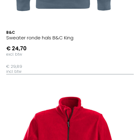
B&C
Sweater ronde hals B&C King
€ 24,70
excl. btw
€ 29,89
incl. btw