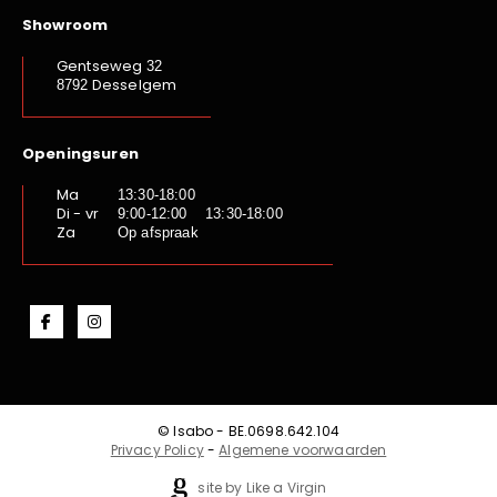
Showroom
Gentseweg
32
Desselgem
8792
Openingsuren
Ma
13:30-18:00
Di - vr
9:00-12:00 13:30-18:00
Za
Op afspraak
© Isabo - BE.0698.642.104
Privacy Policy
-
Algemene voorwaarden
site by Like a Virgin