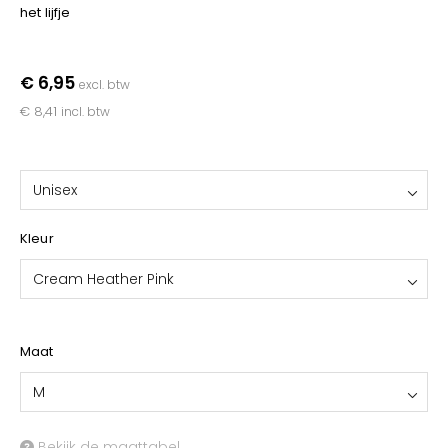
YOKO
het lijfje
€ 6,95
excl. btw
€ 8,41
incl. btw
Unisex
Kleur
Cream Heather Pink
Maat
M
Bekijk de maattabel