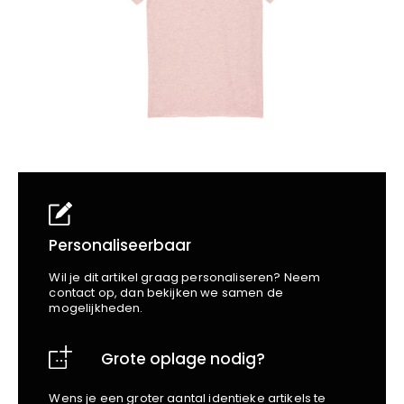
School
Business
Wellness
Kapper
Bata
Beechfield
Blakläder
Claude
Craft
CrossHatch
Designed To Work
Diadora
Dunlop
Edge Safety
Personaliseerbaar
Haix
Wil je dit artikel graag personaliseren? Neem
Harvest
contact op, dan bekijken we samen de
mogelijkheden.
Heckel
Honeywell
Grote oplage nodig?
Hydrowear
Jassz
Wens je een groter aantal identieke artikels te