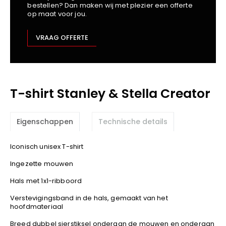
bestellen? Dan maken wij met plezier een offerte
Kariban
op maat voor jou.
Lemaitre
M-Safe
VRAAG OFFERTE
OXXA
Premier
Printer
T-shirt Stanley & Stella Creator
ProAct
Projob
Promodoro
Eigenschappen
Technische details
Result
Safety Jogger
Iconisch unisex T-shirt
Shugon
Ingezette mouwen
Sioen
Hals met 1x1-ribboord
Spiro
Verstevigingsband in de hals, gemaakt van het
Stanley/Stella
hoofdmateriaal
TowelCity
Breed dubbel sierstiksel onderaan de mouwen en onderaan